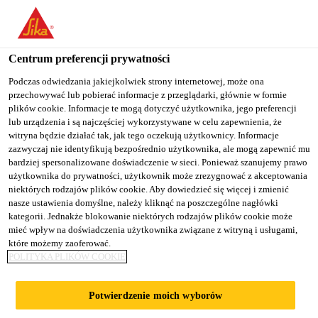
Kontakt / Doradztwo
techniczne
Centrum preferencji prywatności
Podczas odwiedzania jakiejkolwiek strony internetowej, może ona
przechowywać lub pobierać informacje z przeglądarki, głównie w formie
plików cookie. Informacje te mogą dotyczyć użytkownika, jego preferencji
lub urządzenia i są najczęściej wykorzystywane w celu zapewnienia, że
witryna będzie działać tak, jak tego oczekują użytkownicy. Informacje
zazwyczaj nie identyfikują bezpośrednio użytkownika, ale mogą zapewnić mu
bardziej spersonalizowane doświadczenie w sieci. Ponieważ szanujemy prawo
użytkownika do prywatności, użytkownik może zrezygnować z akceptowania
niektórych rodzajów plików cookie. Aby dowiedzieć się więcej i zmienić
nasze ustawienia domyślne, należy kliknąć na poszczególne nagłówki
kategorii. Jednakże blokowanie niektórych rodzajów plików cookie może
Skontaktu
Siedziba
Klienci
B2B E-
mieć wpływ na doświadczenia użytkownika związane z witryną i usługami,
j się z
Sika
indywidua
które możemy zaoferować.
shop
nami
Poland
lni
POLITYKA PLIKÓW COOKIE
Potwierdzenie moich wyborów
Skontaktuj się z nami🔽