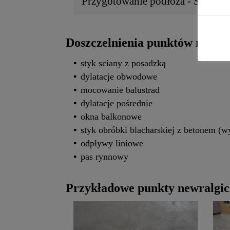
Przygotowanie podłoża - Sikafle
Doszczelnienia punktów newra
styk sciany z posadzką
dylatacje obwodowe
mocowanie balustrad
dylatacje pośrednie
okna balkonowe
styk obróbki blacharskiej z betonem (
odpływy liniowe
pas rynnowy
Przykładowe punkty newralgic