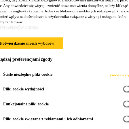
tności, użytkownik może zrezygnować z akceptowania niektórych rodzajów plik
e. Aby dowiedzieć się więcej i zmienić nasze ustawienia domyślne, należy kliknąć
zególne nagłówki kategorii. Jednakże blokowanie niektórych rodzajów plików co
mieć wpływ na doświadczenia użytkownika związane z witryną i usługami, które
y zaoferować.
TYKA PLIKÓW COOKIE
Potwierdzenie moich wyborów
andard
ądzaj preferencjami zgody
Ściśle niezbędne pliki cookie
Zawsze akt
Pliki cookie wydajności
lgicznych przed aplikacją warstwy i
Funkcjonalne pliki cookie
Sikaflex®-111 Stick & Seal
Pliki cookie związane z reklamami i ich odbiorcami