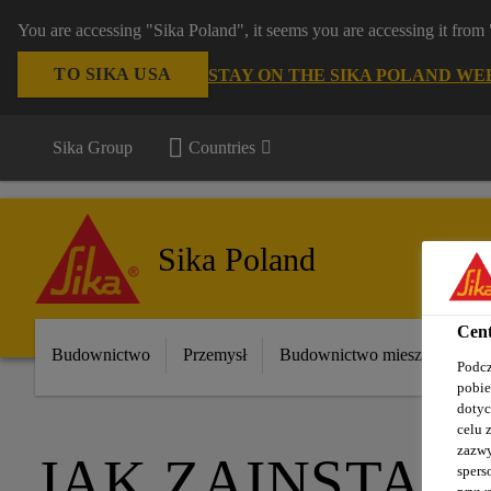
You are accessing "Sika Poland", it seems you are accessing it fro
TO SIKA USA
STAY ON THE SIKA POLAND WE
Sika Group
Countries
Sika Poland
Cent
Budownictwo
Przemysł
Budownictwo mieszkaniowe
Podcz
pobie
dotyc
celu 
zazwy
JAK ZAINSTAL
spers