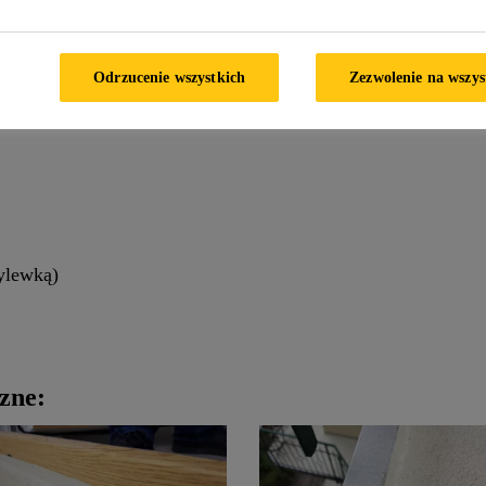
x®-111 Stick & Seal
Odrzucenie wszystkich
Zezwolenie na wszys
lgicznych obejmują:
wylewką)
zne: