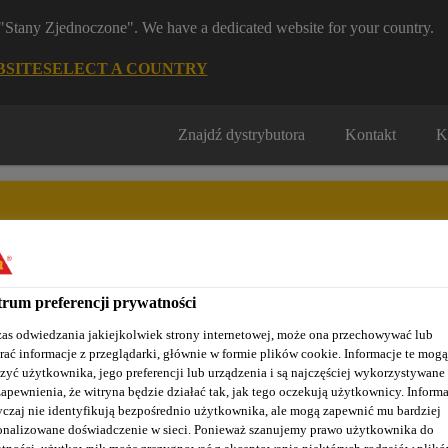
m "Stany Zjednoczone". We have a dedicated website for your country.
BSITE
SELECT A COUNTRY
Znajdź dystrybutora
Kontakt
K
rum preferencji prywatności
Nasze realizacje
Baza wiedzy / Dokumentacja
Szkolenia S
as odwiedzania jakiejkolwiek strony internetowej, może ona przechowywać lub
rać informacje z przeglądarki, głównie w formie plików cookie. Informacje te mogą
zyć użytkownika, jego preferencji lub urządzenia i są najczęściej wykorzystywane
zapewnienia, że witryna będzie działać tak, jak tego oczekują użytkownicy. Informa
czaj nie identyfikują bezpośrednio użytkownika, ale mogą zapewnić mu bardziej
OWAĆ SYSTEM S
onalizowane doświadczenie w sieci. Ponieważ szanujemy prawo użytkownika do