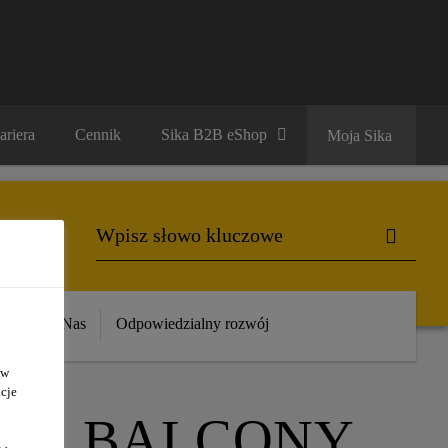
ariera
Cennik
Sika B2B eShop
Moja Sika
ika
O Nas
Odpowiedzialny rozwój
 w
cje
IKA BALCONY