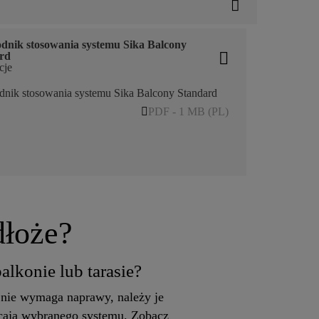
dnik stosowania systemu Sika Balcony
rd
cje
nik stosowania systemu Sika Balcony Standard
PDF - 1 MB (PL)
dłoże?
lkonie lub tarasie?
 nie wymaga naprawy, należy je
kcają wybranego systemu. Zobacz