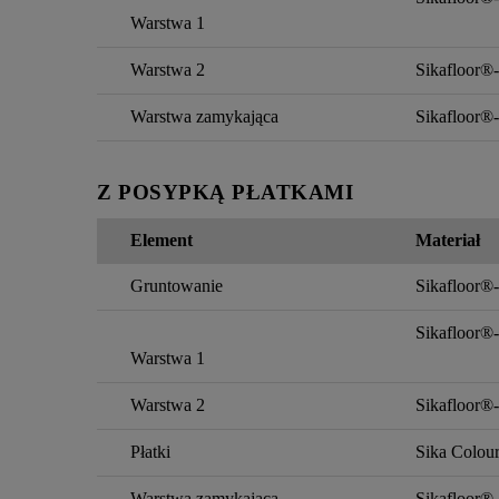
Warstwa 1
Warstwa 2
Sikafloor®-
Warstwa zamykająca
Sikafloor®-
Z POSYPKĄ PŁATKAMI
Element
Materiał
Gruntowanie
Sikafloor®
Sikafloor®-
Warstwa 1
Warstwa 2
Sikafloor®-
Płatki
Sika Colou
Warstwa zamykająca
Sikafloor®-