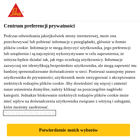
You are accessing "Sika Poland", it seems you are accessing it
from "Stany Zjednoczone". We have a dedicated website for your
country.
Centrum preferencji prywatności
TO
Podczas odwiedzania jakiejkolwiek strony internetowej, może ona
STAY ON THE SIKA
SELECT A
przechowywać lub pobierać informacje z przeglądarki, głównie w formie
SIKA
POLAND WEBSITE
COUNTRY
plików cookie. Informacje te mogą dotyczyć użytkownika, jego preferencji
USA
lub urządzenia i są najczęściej wykorzystywane w celu zapewnienia, że
witryna będzie działać tak, jak tego oczekują użytkownicy. Informacje
zazwyczaj nie identyfikują bezpośrednio użytkownika, ale mogą zapewnić mu
Sika Poland
bardziej spersonalizowane doświadczenie w sieci. Ponieważ szanujemy prawo
użytkownika do prywatności, użytkownik może zrezygnować z akceptowania
niektórych rodzajów plików cookie. Aby dowiedzieć się więcej i zmienić
nasze ustawienia domyślne, należy kliknąć na poszczególne nagłówki
kategorii. Jednakże blokowanie niektórych rodzajów plików cookie może
DEKLARACJE
mieć wpływ na doświadczenia użytkownika związane z witryną i usługami,
które możemy zaoferować.
POLITYKA PLIKÓW COOKIE
ŚRODOWISKOWE
Potwierdzenie moich wyborów
EPD