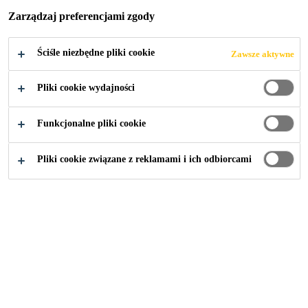
Zarządzaj preferencjami zgody
Ściśle niezbędne pliki cookie
Zawsze aktywne
Dokumentacja
Deklaracje środowiskowe EPD
Pliki cookie wydajności
Funkcjonalne pliki cookie
Szanowni Państwo,
Pliki cookie związane z reklamami i ich odbiorcami
informujemy, iż Deklaracje
Środowiskowe EPD przesyłamy
drogą mailową. Prosimy o
bezpośredni kontakt z naszym
Zespołem Sustainability:
epd@pl.sika.com