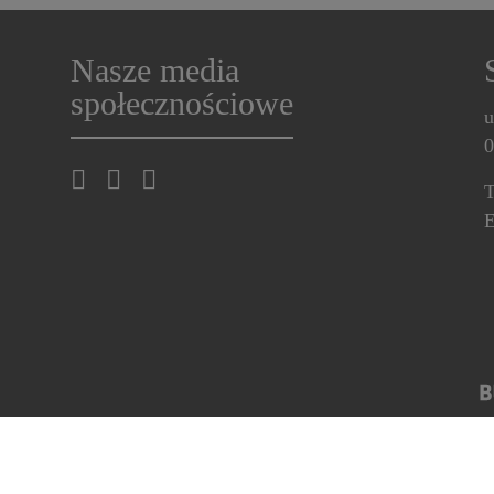
Nasze media
społecznościowe
u
0
T
E