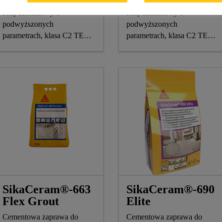
Klej cementowy o
Klej cementowy o
podwyższonych
podwyższonych
parametrach, klasa C2 TE
parametrach, klasa C2 TE
według PN-EN 12004
według EN 12004
przeznaczony do układania
płytek ceramicznych metodą
cienkowarstwową
SikaCeram®-663
SikaCeram®-690
Flex Grout
Elite
Cementowa zaprawa do
Cementowa zaprawa do