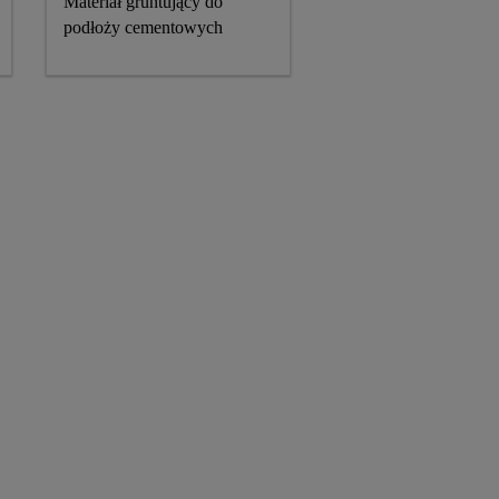
Materiał gruntujący do
podłoży cementowych