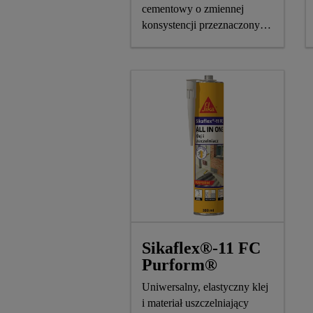
cementowy o zmiennej
konsystencji przeznaczony
do układania płytek na
ścianach i podłogach
Sikaflex®-11 FC
Purform®
Uniwersalny, elastyczny klej
i materiał uszczelniający