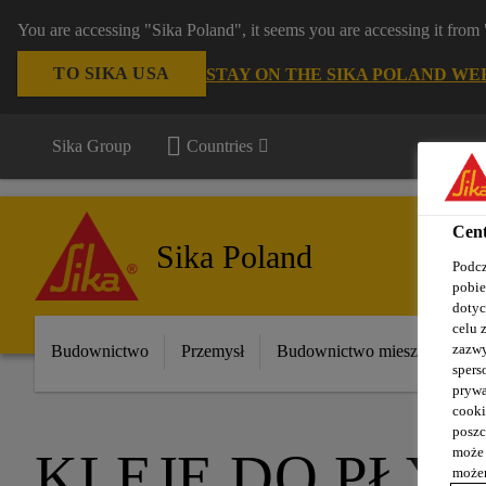
You are accessing "Sika Poland", it seems you are accessing it fro
TO SIKA USA
STAY ON THE SIKA POLAND WE
Sika Group
Countries
Cent
Sika Poland
Podcz
pobie
dotyc
celu 
zazwy
Budownictwo
Przemysł
Budownictwo mieszkaniowe
spers
prywa
cooki
poszc
może 
KLEJE DO PŁY
możem