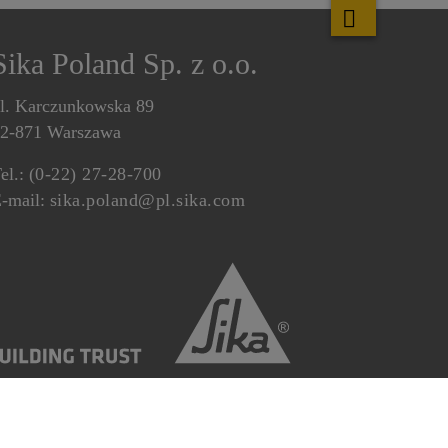
Sika Poland Sp. z o.o.
l. Karczunkowska 89
2-871 Warszawa
el.:
(0-22) 27-28-700
-mail:
sika.poland@pl.sika.com