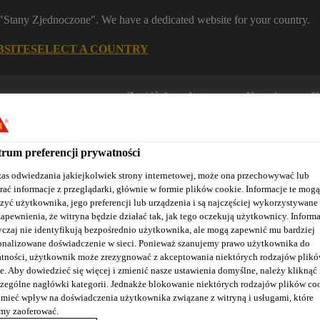
m "Stany Zjednoczone". We have a dedicated website for your country.
BSITE
SELECT A COUNTRY
Znajdź dystrybutora
Kontakt
K
rum preferencji prywatności
as odwiedzania jakiejkolwiek strony internetowej, może ona przechowywać lub
rać informacje z przeglądarki, głównie w formie plików cookie. Informacje te mogą
zyć użytkownika, jego preferencji lub urządzenia i są najczęściej wykorzystywane
zapewnienia, że witryna będzie działać tak, jak tego oczekują użytkownicy. Informa
czaj nie identyfikują bezpośrednio użytkownika, ale mogą zapewnić mu bardziej
Nasze realizacje
Baza wiedzy / Dokumentacja
Szkolenia S
onalizowane doświadczenie w sieci. Ponieważ szanujemy prawo użytkownika do
tności, użytkownik może zrezygnować z akceptowania niektórych rodzajów plik
e. Aby dowiedzieć się więcej i zmienić nasze ustawienia domyślne, należy kliknąć
zególne nagłówki kategorii. Jednakże blokowanie niektórych rodzajów plików co
mieć wpływ na doświadczenia użytkownika związane z witryną i usługami, które
TEK
y zaoferować.