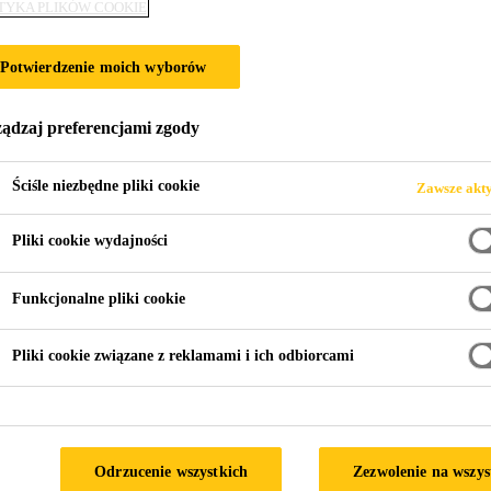
TYKA PLIKÓW COOKIE
Potwierdzenie moich wyborów
ądzaj preferencjami zgody
Ściśle niezbędne pliki cookie
Zawsze akt
Pliki cookie wydajności
Funkcjonalne pliki cookie
Pliki cookie związane z reklamami i ich odbiorcami
SikaCeram®-213
SikaCeram®-205
Odrzucenie wszystkich
Zezwolenie na wszys
Extra