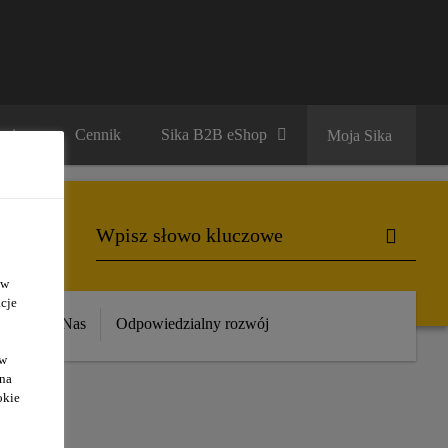
ariera
Cennik
Sika B2B eShop
Moja Sika
 w
cje
ika
O Nas
Odpowiedzialny rozwój
ów
 na
okie