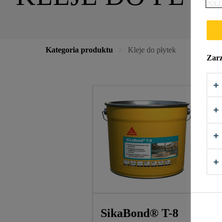
POLI
Kategoria produktu
Kleje do płytek
Zarz
SikaBond® T-8