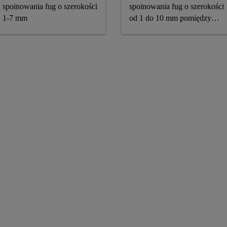
spoinowania fug o szerokości
spoinowania fug o szerokości
1-7 mm
od 1 do 10 mm pomiędzy
płytkami na ścianach
i podłogach