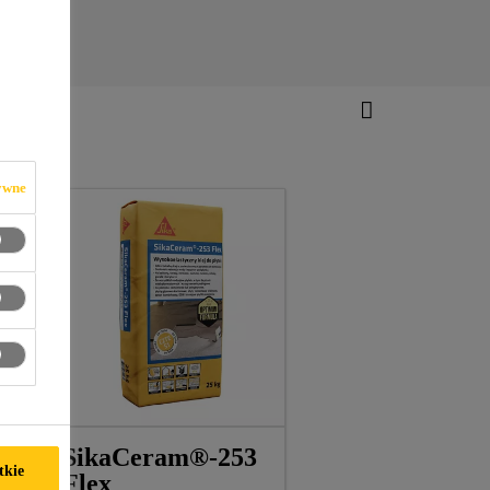
ywne
SikaCeram®-253
tkie
Flex