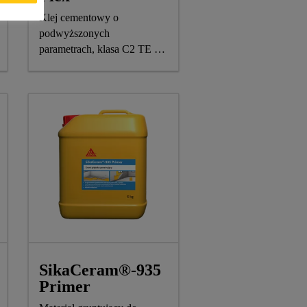
Klej cementowy o
podwyższonych
parametrach, klasa C2 TE S1
według EN 12004
SikaCeram®-935
Primer