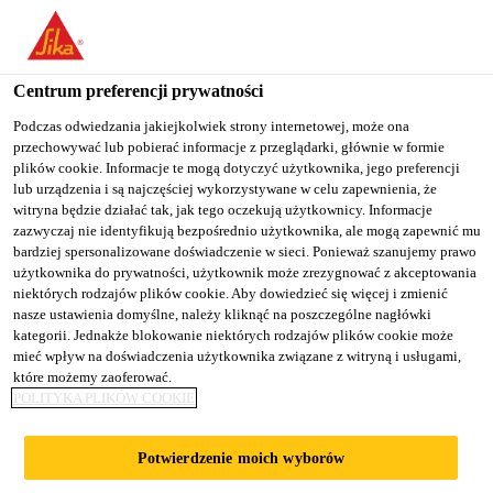
You are accessing "Sika Poland", it seems you are accessing it
from "Stany Zjednoczone". We have a dedicated website for your
country.
Centrum preferencji prywatności
TO
Podczas odwiedzania jakiejkolwiek strony internetowej, może ona
STAY ON THE SIKA
SELECT A
przechowywać lub pobierać informacje z przeglądarki, głównie w formie
SIKA
POLAND WEBSITE
COUNTRY
plików cookie. Informacje te mogą dotyczyć użytkownika, jego preferencji
USA
lub urządzenia i są najczęściej wykorzystywane w celu zapewnienia, że
witryna będzie działać tak, jak tego oczekują użytkownicy. Informacje
zazwyczaj nie identyfikują bezpośrednio użytkownika, ale mogą zapewnić mu
Sika Poland
bardziej spersonalizowane doświadczenie w sieci. Ponieważ szanujemy prawo
użytkownika do prywatności, użytkownik może zrezygnować z akceptowania
niektórych rodzajów plików cookie. Aby dowiedzieć się więcej i zmienić
nasze ustawienia domyślne, należy kliknąć na poszczególne nagłówki
kategorii. Jednakże blokowanie niektórych rodzajów plików cookie może
mieć wpływ na doświadczenia użytkownika związane z witryną i usługami,
które możemy zaoferować.
DRUKOWANIE
POLITYKA PLIKÓW COOKIE
3D Z BETONU
Potwierdzenie moich wyborów