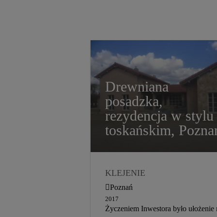
Drewniana
posadzka,
rezydencja w stylu
toskańskim, Pozna
KLEJENIE
PODŁOGI DREWNIANE,
Poznań
PARKIETY
2017
Życzeniem Inwestora było ułożenie 
DYSTRYBUCJA
2015