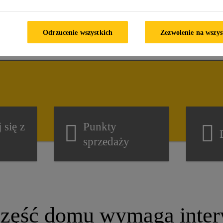
 sposób możemy Państwu
Odrzucenie wszystkich
Zezwolenie na wszys
 się z
Punkty
sprzedaży
część domu wymaga inter