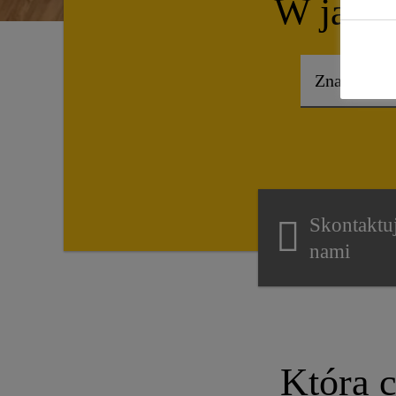
W jaki
Skontaktuj
nami
Która 