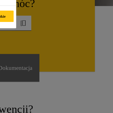
 pomóc?
tkie
Dokumentacja
wencji?