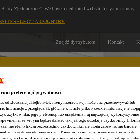
m "Stany Zjednoczone". We have a dedicated website for your country.
BSITE
SELECT A COUNTRY
Znajdź dystrybutora
Kontakt
K
rum preferencji prywatności
Nasze realizacje
Baza wiedzy / Dokumentacja
Szkolenia S
as odwiedzania jakiejkolwiek strony internetowej, może ona przechowywać lub
rać informacje z przeglądarki, głównie w formie plików cookie. Informacje te mogą
zyć użytkownika, jego preferencji lub urządzenia i są najczęściej wykorzystywane
zapewnienia, że witryna będzie działać tak, jak tego oczekują użytkownicy. Informa
czaj nie identyfikują bezpośrednio użytkownika, ale mogą zapewnić mu bardziej
onalizowane doświadczenie w sieci. Ponieważ szanujemy prawo użytkownika do
tności, użytkownik może zrezygnować z akceptowania niektórych rodzajów plik