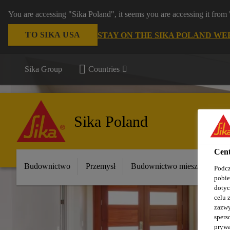
You are accessing "Sika Poland", it seems you are accessing it fro
TO SIKA USA
STAY ON THE SIKA POLAND WE
Sika Group
Countries
Sika Poland
Cent
Budownictwo
Przemysł
Budownictwo mieszkaniowe
Podcz
pobie
dotyc
celu 
zazwy
spers
prywa