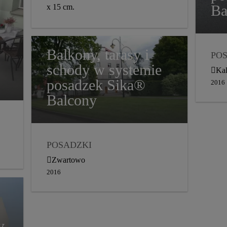
Ba
x 15 cm.
Balkony, tarasy i
PO
schody w systemie
BA
Kal
DY
posadzek Sika®
2016
Balcony
POSADZKI
BALKONY I TARASY
Zwartowo
DYSTRYBUCJA
2016
2016
y