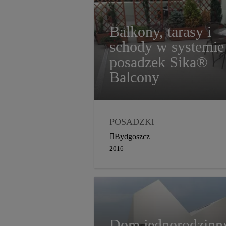
Balkony, tarasy i
schody w systemie
posadzek Sika®
Balcony
POSADZKI
BALKONY I TARASY
Bydgoszcz
DYSTRYBUCJA
2016
2016
Dom jednorodzinn