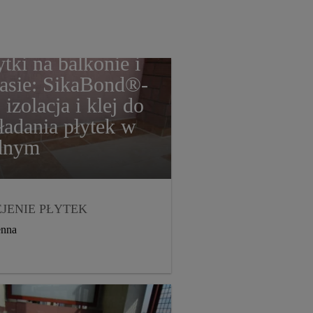
ytki na balkonie i
rasie: SikaBond®-
 izolacja i klej do
ładania płytek w
dnym
JENIE PŁYTEK
TERIAŁY
enna
ZCZELNIAJĄCE
LKONY I TARASY
STRYBUCJA
2017