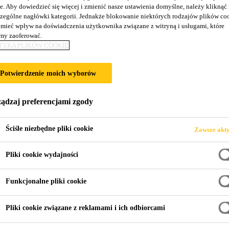
e. Aby dowiedzieć się więcej i zmienić nasze ustawienia domyślne, należy kliknąć
zególne nagłówki kategorii. Jednakże blokowanie niektórych rodzajów plików co
O MIESZKANIO
mieć wpływ na doświadczenia użytkownika związane z witryną i usługami, które
y zaoferować.
TYKA PLIKÓW COOKIE
Potwierdzenie moich wyborów
ądzaj preferencjami zgody
Ściśle niezbędne pliki cookie
Zawsze akt
Pliki cookie wydajności
Funkcjonalne pliki cookie
Pliki cookie związane z reklamami i ich odbiorcami