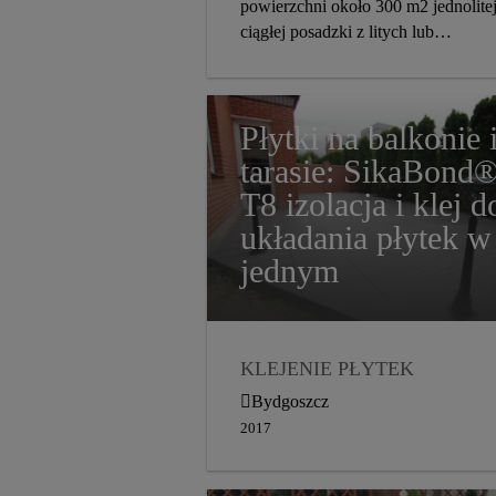
powierzchni około 300 m2 jednolitej
ciągłej posadzki z litych lub
warstwowych desek podłogowych.
Płytki na balkonie 
tarasie: SikaBond
T8 izolacja i klej d
układania płytek w
jednym
KLEJENIE PŁYTEK
MATERIAŁY
Bydgoszcz
USZCZELNIAJĄCE
2017
BALKONY I TARASY
DYSTRYBUCJA
2017