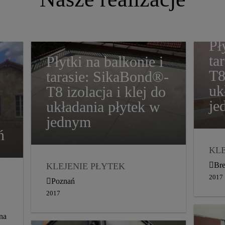
Pł
ta
Płytki na balkonie i
T8
tarasie: SikaBond®-
uk
T8 izolacja i klej do
je
układania płytek w
jednym
ń
KLE
MA
Br
KLEJENIE PŁYTEK
US
2017
MATERIAŁY
Poznań
BA
USZCZELNIAJĄCE
2017
DY
BALKONY I TARASY
na
DYSTRYBUCJA
2017