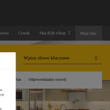
ariera
Cennik
Sika B2B eShop
Moja Sika
ika
O Nas
Odpowiedzialny rozwój
 w
cje
ów