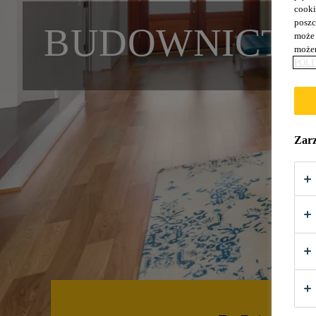
cooki
poszc
BUDOWNICTW
może 
możem
POLI
Zarz