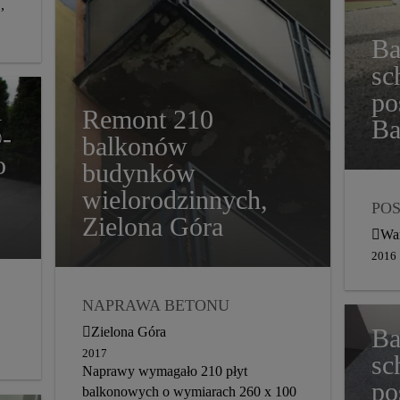
,
Ba
sc
po
i
Remont 210
Ba
®-
balkonów
o
budynków
wielorodzinnych,
PO
Zielona Góra
BA
Wa
DY
2016
NAPRAWA BETONU
RENOWACJE
ZAPRAWY
Ba
Zielona Góra
BALKONY I TARASY
2017
sc
Naprawy wymagało 210 płyt
DYSTRYBUCJA
2017
po
balkonowych o wymiarach 260 x 100