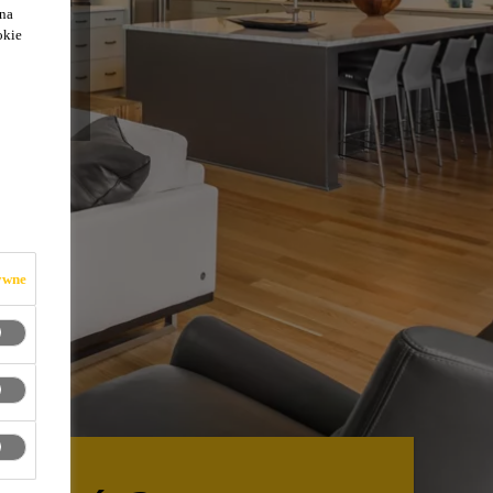
 na
okie
WE
ywne