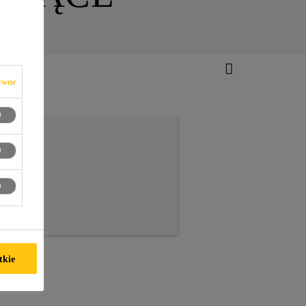
ywne
leje
tkie