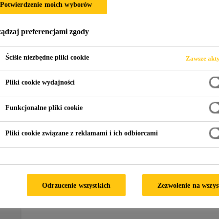
Potwierdzenie moich wyborów
ądzaj preferencjami zgody
ce
Ściśle niezbędne pliki cookie
Zawsze akt
Pliki cookie wydajności
Funkcjonalne pliki cookie
Pianki
K
Pliki cookie związane z reklamami i ich odbiorcami
Odrzucenie wszystkich
Zezwolenie na wszys