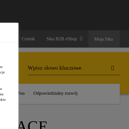
ariera
Cennik
Sika B2B eShop
Moja Sika
 w
cje
ów
ika
O Nas
Odpowiedzialny rozwój
 na
okie
IAJĄCE