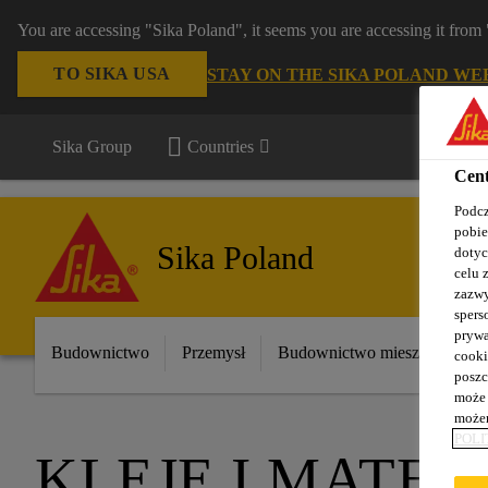
You are accessing "Sika Poland", it seems you are accessing it fro
TO SIKA USA
STAY ON THE SIKA POLAND WE
Sika Group
Countries
Cent
Podcz
pobie
Sika Poland
dotyc
celu 
zazwy
spers
prywa
Budownictwo
Przemysł
Budownictwo mieszkaniowe
cooki
poszc
może 
możem
POLI
KLEJE I MATE