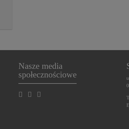
Nasze media
społecznościowe
u
0
T
E