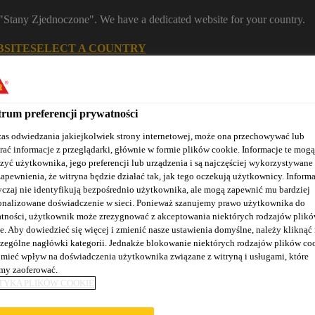
m "Stany Zjednoczone". We have a dedicated website for your country.
BSITE
SELECT A COUNTRY
Znajdź dystrybutora
Kontakt
K
rum preferencji prywatności
as odwiedzania jakiejkolwiek strony internetowej, może ona przechowywać lub
rać informacje z przeglądarki, głównie w formie plików cookie. Informacje te mogą
zyć użytkownika, jego preferencji lub urządzenia i są najczęściej wykorzystywane
zapewnienia, że witryna będzie działać tak, jak tego oczekują użytkownicy. Informa
czaj nie identyfikują bezpośrednio użytkownika, ale mogą zapewnić mu bardziej
onalizowane doświadczenie w sieci. Ponieważ szanujemy prawo użytkownika do
tności, użytkownik może zrezygnować z akceptowania niektórych rodzajów plik
Nasze realizacje
Baza wiedzy / Dokumentacja
Szkolenia S
e. Aby dowiedzieć się więcej i zmienić nasze ustawienia domyślne, należy kliknąć
zególne nagłówki kategorii. Jednakże blokowanie niektórych rodzajów plików co
mieć wpływ na doświadczenia użytkownika związane z witryną i usługami, które
y zaoferować.
TYKA PLIKÓW COOKIE
RIAŁY USZCZELN