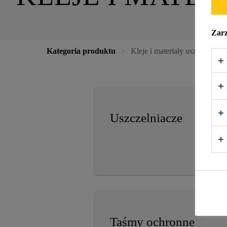
Zarz
Kategoria produktu
Kleje i materiały uszczelniają
Uszczelniacze
Taśmy ochronne