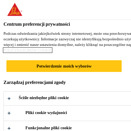
You are accessing "Sika Poland", it seems you are accessing it fro
TO SIKA USA
STAY ON THE SIKA POLAND WE
Centrum preferencji prywatności
Podczas odwiedzania jakiejkolwiek strony internetowej, może ona przechowywać l
oczekują użytkownicy. Informacje zazwyczaj nie identyfikują bezpośrednio uż
Sika Poland
więcej i zmienić nasze ustawienia domyślne, należy kliknąć na poszczególne 
POLITYKA PLIKÓW COOKIE
Potwierdzenie moich wyborów
WYMIANA
Zarządzaj preferencjami zgody
SZYB
Ściśle niezbędne pliki cookie
SAMOCHODOW
Pliki cookie wydajności
YCH
Funkcjonalne pliki cookie