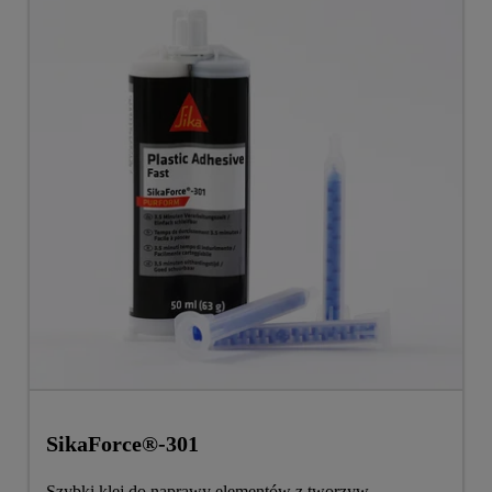
SikaForce®-301
Szybki klej do naprawy elementów z tworzyw