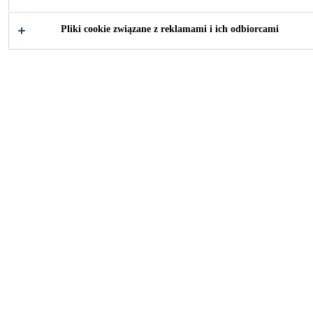
Pliki cookie związane z reklamami i ich odbiorcami
Przemysł
...
Wymiana szyb samochodowych
Wydajność procesu zapewniamy już od
samego początku – od produktów
czyszczących Sika po kleje premium.
Specjaliści od wymiany szyb
samochodowych korzystają z doskonale
opracowanych procedur oraz dobrze
dopasowanych produktów