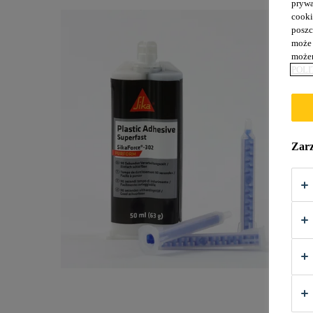
prywa
cooki
poszc
może 
możem
POLI
Zarz