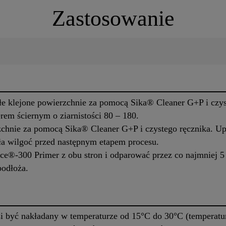
Zastosowanie
ałe klejone powierzchnie za pomocą Sika® Cleaner G+P i czys
rem ściernym o ziarnistości 80 – 180.
chnie za pomocą Sika® Cleaner G+P i czystego ręcznika. Upe
ała wilgoć przed następnym etapem procesu.
ce®-300 Primer z obu stron i odparować przez co najmniej 
podłoża.
być nakładany w temperaturze od 15°C do 30°C (temperatura