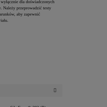
y wyłącznie dla doświadczonych
. Należy przeprowadzić testy
warunków, aby zapewnić
riału.