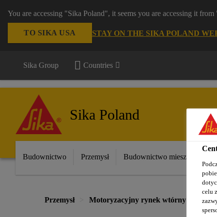
You are accessing "Sika Poland", it seems you are accessing it fro
TO SIKA USA
STAY ON THE SIKA POLAND WE
Sika Group
Countries
Sika Poland
Cent
Budownictwo
Przemysł
Budownictwo mieszkaniowe
Podcz
pobie
dotyc
celu 
Przemysł
Motoryzacyjny rynek wtórny
Wymi
zazwy
spers