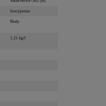
SikaForce®-302 (B)
Izocyjanian
Biały
1.21 kg/l