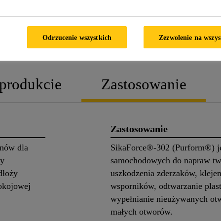
KARTA INFORMACYJNA
K
Odrzucenie wszystkich
Zezwolenie na wszys
PRODUKTU
CHARAK
 produkcie
Zastosowanie
Zastosowanie
anów dla
SikaForce®-302 (Purform®) j
cy
samochodowych do napraw two
dłoży
uszkodzenia zderzaków, kleje
okojowej
wsporników, odtwarzanie plas
wypełnianie nieużywanych otw
małych otworów.