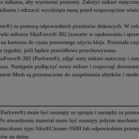
ez miksera, aby wyrównać poziomy. Założyć mikser statyczny
i miksera i odrzucić wyciśnięta masę przed rozpoczęciem właś
rm®) za pomocą odpowiednich pistoletów tłokowych. W cel
ki miksera SikaForce®-302 (zawarte w opakowaniu i sprzed
a kartuszu do czasu ponownego użycia kleju. Pozostała częś
ka tygodni, jeśli będzie prawidłowo przechowywana.
Force®-302 (Purform®), zdjąć stary mikser statyczny i zut
usza. Następnie podłączyć nowy mikser i rozpocząć dozowan
ement Mesh są przeznaczone do uzupełniania ubytków i mode
Purform®) może być usunięty ze sprzętu i narzędzi za pom
o utwardzeniu materiał może być usunięty jedynie mechanicz
usteczkami typu Sika®Cleaner-350H lub odpowiednim przem
ków na skórę.