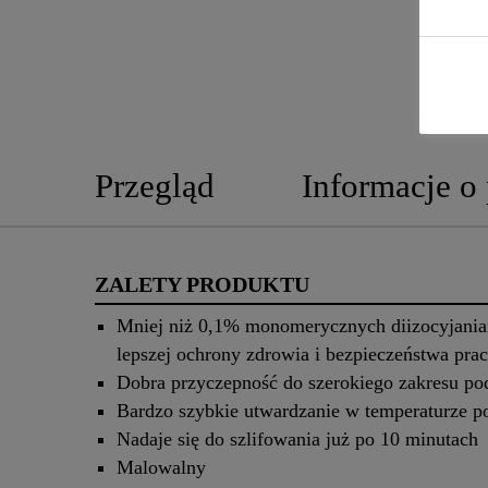
Przegląd
Informacje o
ZALETY PRODUKTU
Mniej niż 0,1% monomerycznych diizocyjani
lepszej ochrony zdrowia i bezpieczeństwa pra
Dobra przyczepność do szerokiego zakresu po
Bardzo szybkie utwardzanie w temperaturze p
Nadaje się do szlifowania już po 10 minutach
Malowalny