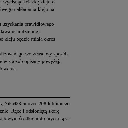
, wycisnąć ścieżkę kleju o
ciwego nakładania kleju na
u uzyskania prawidłowego
awane oddzielnie).
ć kleju będzie miała okres
ylizować go we właściwy sposób.
ie w sposób opisany powyżej.
lowania.
ocą Sika®Remover-208 lub innego
nie. Ręce i odsłoniętą skórę
ysłowym środkiem do mycia rąk i