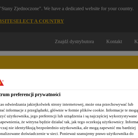
m "Stany Zjednoczone". We have a dedicated website for your country.
BSITE
SELECT A COUNTRY
Znajdź dystrybutora
Kontakt
K
rum preferencji prywatności
Nasze realizacje
Baza wiedzy / Dokumentacja
Szkolenia S
as odwiedzania jakiejkolwiek strony internetowej, może ona przechowywać lub
rać informacje z przeglądarki, głównie w formie plików cookie. Informacje te mogą
zyć użytkownika, jego preferencji lub urządzenia i są najczęściej wykorzystywane
zapewnienia, że witryna będzie działać tak, jak tego oczekują użytkownicy. Informa
ana szyb samochodowych
Kleje do klejenia lusterek i wsporni
czaj nie identyfikują bezpośrednio użytkownika, ale mogą zapewnić mu bardziej
onalizowane doświadczenie w sieci. Ponieważ szanujemy prawo użytkownika do