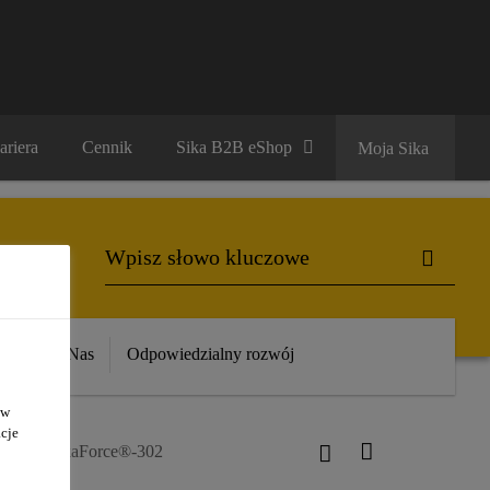
ariera
Cennik
Sika B2B eShop
Moja Sika
ika
O Nas
Odpowiedzialny rozwój
 w
cje
ków
SikaForce®-302