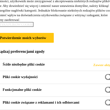
tności, użytkownik może zrezygnować z akceptowania niektórych rodzajów plik
SikaForce®-302
e. Aby dowiedzieć się więcej i zmienić nasze ustawienia domyślne, należy kliknąć
zególne nagłówki kategorii. Jednakże blokowanie niektórych rodzajów plików co
mieć wpływ na doświadczenia użytkownika związane z witryną i usługami, które
y zaoferować.
Bardzo szybki klej do naprawy elementów z
TYKA PLIKÓW COOKIE
technologię Purform®
Potwierdzenie moich wyborów
SikaForce®-302 jest oparty na technologii Purform®
zawierającym mniej niż 0,1% monomerycznego diizocy
ądzaj preferencjami zgody
bezpieczeństwa pracy.
SikaForce®-302 (Purform®) jest specjalnie opracow
Więcej treści +
Ściśle niezbędne pliki cookie
Zawsze akt
sztucznych w warsztacie samochodowym. Zapewnia d
Pliki cookie wydajności
Mniej niż 0,1% monomerycznych diizocyjanianów d
pracy
Funkcjonalne pliki cookie
Dobra przyczepność do szerokiego zakresu podłoż
Pliki cookie związane z reklamami i ich odbiorcami
Bardzo szybkie utwardzanie w temperaturze poko