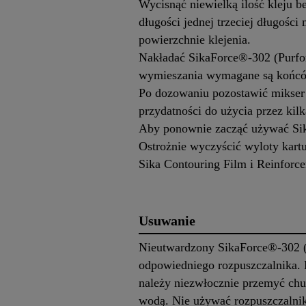
Wycisnąć niewielką ilość kleju b
długości jednej trzeciej długośc
powierzchnie klejenia.
Nakładać SikaForce®-302 (Purfo
wymieszania wymagane są końców
Po dozowaniu pozostawić mikser n
przydatności do użycia przez kil
Aby ponownie zacząć używać Sika
Ostrożnie wyczyścić wyloty kart
Sika Contouring Film i Reinforc
Usuwanie
Nieutwardzony SikaForce®-302 (
odpowiedniego rozpuszczalnika. P
należy niezwłocznie przemyć ch
wodą. Nie używać rozpuszczalni