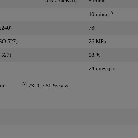
(czas zacisku)
5 minut
A
10 minut
2240)
73
ISO 527)
26 MPa
 527)
58 %
24 miesiące
A)
ure
23 °C / 50 % w.w.