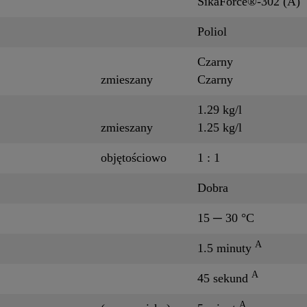
SikaForce®-302 (A)
Poliol
Czarny
zmieszany
Czarny
1.29 kg/l
zmieszany
1.25 kg/l
objętościowo
1 : 1
Dobra
15 ─ 30 °C
A
1.5 minuty
A
45 sekund
A