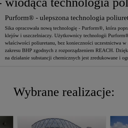
 wiodąca technologia po
Purform® - ulepszona technologia poliur
Sika opracowała nową technologię - Purform®, która pop
klejów i uszczelniaczy. Użytkownicy technologii Purform
właściwości poliuretanu, bez konieczności uczestnictwa w 
zakresu BHP zgodnych z rozporządzeniem REACH. Dzięk
na działanie substancji chemicznych jest zredukowane i o
minimum.
Wybrane realizacje: