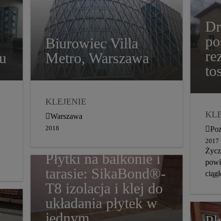
Dr
po
Biurowiec Villa
re
u
Metro, Warszawa
to
KLEJENIE
KLE
USZCZELNIACZE
Warszawa
PO
SILIKONOWE
2018
Po
PA
BIUROWCE
2017
Życz
DY
FASADY I ELEWACJE
Płytki na balkonie i
powi
2018
PRZEMYSŁ
tarasie: SikaBond®-
ciągł
FASADY
T8 izolacja i klej do
wars
układania płytek w
i
jednym