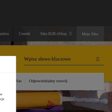
ariera
Cennik
Sika B2B eShop
Moja Sika
ika
O Nas
Odpowiedzialny rozwój
 w
cje