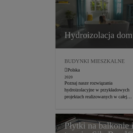
Hydroizolacja dom
BUDYNKI MIESZKALNE
HYDROIZOLACJA
Polska
KLEJENIE PŁYTEK
2020
Poznaj nasze rozwiązania
BALKONY I TARASY
hydroizolacyjne w przykładowych
KLEJENIE PŁYTEK
projektach realizowanych w całej
Polsce.
Płytki na balkonie 