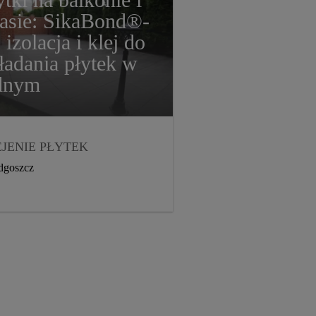
ytki na balkonie i
rasie: SikaBond®-
 izolacja i klej do
ładania płytek w
dnym
JENIE PŁYTEK
TERIAŁY
dgoszcz
ZCZELNIAJĄCE
LKONY I TARASY
STRYBUCJA
2017