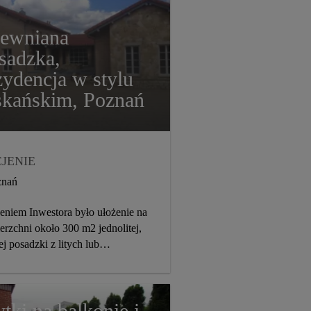
ewniana
sadzka,
zydencja w stylu
skańskim, Poznań
JENIE
DŁOGI DREWNIANE,
znań
RKIETY
eniem Inwestora było ułożenie na
STRYBUCJA
2015
erzchni około 300 m2 jednolitej,
ej posadzki z litych lub
twowych desek podłogowych.