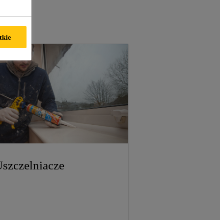
tkie
szczelniacze