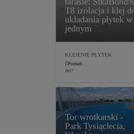
tarasie: SikaBond
T8 izolacja i klej d
układania płytek w
jednym
KLEJENIE PŁYTEK
MATERIAŁY
Poznań
USZCZELNIAJĄCE
2017
BALKONY I TARASY
DYSTRYBUCJA
2017
Tor wrotkarski -
Park Tysiąclecia,