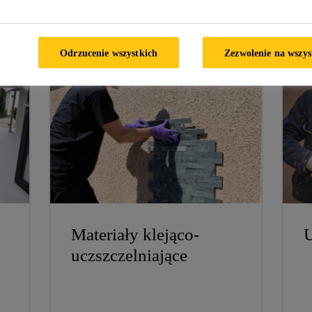
Oferowane produkty:
Odrzucenie wszystkich
Zezwolenie na wszys
Materiały klejąco-
U
uczszczelniające