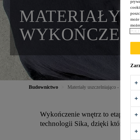
prywa
cooki
MATERIAŁY U
poszc
może 
możem
WYKOŃCZEN
POLI
Zarz
Budownictwo
Materiały uszczelniająco - wykończ
Wykończenie wnętrz to etap budo
technologii Sika, dzięki którym