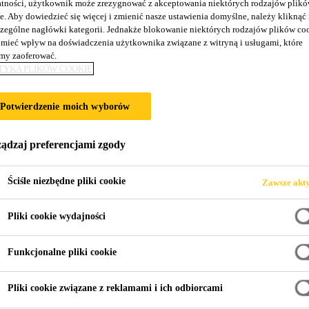
tności, użytkownik może zrezygnować z akceptowania niektórych rodzajów plik
e. Aby dowiedzieć się więcej i zmienić nasze ustawienia domyślne, należy kliknąć
SZCZELNIAJĄCO 
zególne nagłówki kategorii. Jednakże blokowanie niektórych rodzajów plików co
mieć wpływ na doświadczenia użytkownika związane z witryną i usługami, które
y zaoferować.
IOWE
TYKA PLIKÓW COOKIE
Potwierdzenie moich wyborów
ądzaj preferencjami zgody
Ściśle niezbędne pliki cookie
Zawsze akt
eniowe
Pliki cookie wydajności
wy, który wymaga szczególnie dużego zaangaż
Funkcjonalne pliki cookie
 można osiągnąć wymarzony efekt końcowy i wys
Pliki cookie związane z reklamami i ich odbiorcami