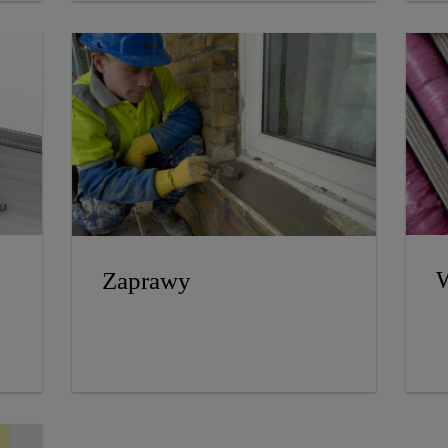
W
Zaprawy