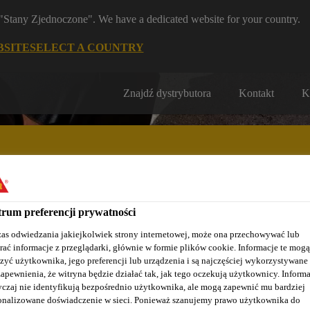
m "Stany Zjednoczone". We have a dedicated website for your country.
BSITE
SELECT A COUNTRY
Znajdź dystrybutora
Kontakt
K
rum preferencji prywatności
Nasze realizacje
Baza wiedzy / Dokumentacja
Szkolenia S
as odwiedzania jakiejkolwiek strony internetowej, może ona przechowywać lub
rać informacje z przeglądarki, głównie w formie plików cookie. Informacje te mogą
zyć użytkownika, jego preferencji lub urządzenia i są najczęściej wykorzystywane
zapewnienia, że witryna będzie działać tak, jak tego oczekują użytkownicy. Informa
czaj nie identyfikują bezpośrednio użytkownika, ale mogą zapewnić mu bardziej
onalizowane doświadczenie w sieci. Ponieważ szanujemy prawo użytkownika do