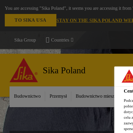
You are accessing "Sika Poland", it seems you are accessing it fro
TO SIKA USA
STAY ON THE SIKA POLAND WE
Sika Group
Countries
Sika Poland
Cent
Budownictwo
Przemysł
Budownictwo mieszkaniowe
Podcz
pobie
dotyc
celu 
zazwy
spers