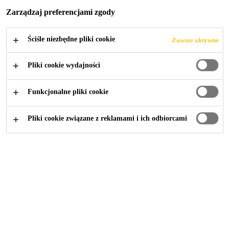
TARASIE:
Zarządzaj preferencjami zgody
SIKABOND®-T8
Ściśle niezbędne pliki cookie
Zawsze aktywne
IZOLACJA I
Pliki cookie wydajności
KLEJ DO
Funkcjonalne pliki cookie
UKŁADANIA
Pliki cookie związane z reklamami i ich odbiorcami
PŁYTEK W
JEDNYM