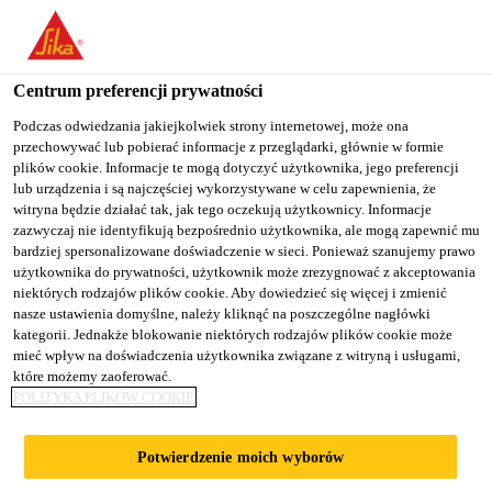
You are accessing "Sika Poland", it seems you are accessing it
from "Stany Zjednoczone". We have a dedicated website for your
country.
Centrum preferencji prywatności
TO
Podczas odwiedzania jakiejkolwiek strony internetowej, może ona
STAY ON THE SIKA
SELECT A
przechowywać lub pobierać informacje z przeglądarki, głównie w formie
SIKA
POLAND WEBSITE
COUNTRY
plików cookie. Informacje te mogą dotyczyć użytkownika, jego preferencji
USA
lub urządzenia i są najczęściej wykorzystywane w celu zapewnienia, że
witryna będzie działać tak, jak tego oczekują użytkownicy. Informacje
zazwyczaj nie identyfikują bezpośrednio użytkownika, ale mogą zapewnić mu
Sika Poland
bardziej spersonalizowane doświadczenie w sieci. Ponieważ szanujemy prawo
użytkownika do prywatności, użytkownik może zrezygnować z akceptowania
niektórych rodzajów plików cookie. Aby dowiedzieć się więcej i zmienić
nasze ustawienia domyślne, należy kliknąć na poszczególne nagłówki
kategorii. Jednakże blokowanie niektórych rodzajów plików cookie może
mieć wpływ na doświadczenia użytkownika związane z witryną i usługami,
które możemy zaoferować.
PŁYTKI NA
POLITYKA PLIKÓW COOKIE
BALKONIE I
Potwierdzenie moich wyborów