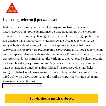
You are accessing "Sika Poland", it seems you are accessing it
from "Stany Zjednoczone". We have a dedicated website for your
country.
Centrum preferencji prywatności
TO
Podczas odwiedzania jakiejkolwiek strony internetowej, może ona
STAY ON THE SIKA
SELECT A
przechowywać lub pobierać informacje z przeglądarki, głównie w formie
SIKA
POLAND WEBSITE
COUNTRY
plików cookie. Informacje te mogą dotyczyć użytkownika, jego preferencji
USA
lub urządzenia i są najczęściej wykorzystywane w celu zapewnienia, że
witryna będzie działać tak, jak tego oczekują użytkownicy. Informacje
zazwyczaj nie identyfikują bezpośrednio użytkownika, ale mogą zapewnić mu
Sika Poland
bardziej spersonalizowane doświadczenie w sieci. Ponieważ szanujemy prawo
użytkownika do prywatności, użytkownik może zrezygnować z akceptowania
niektórych rodzajów plików cookie. Aby dowiedzieć się więcej i zmienić
nasze ustawienia domyślne, należy kliknąć na poszczególne nagłówki
kategorii. Jednakże blokowanie niektórych rodzajów plików cookie może
mieć wpływ na doświadczenia użytkownika związane z witryną i usługami,
które możemy zaoferować.
NAPRAWY
POLITYKA PLIKÓW COOKIE
POKRYĆ
Potwierdzenie moich wyborów