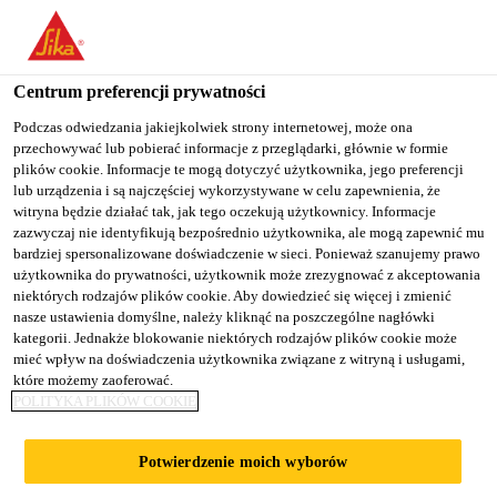
You are accessing "Sika Poland", it seems you are accessing it
from "Stany Zjednoczone". We have a dedicated website for your
country.
Centrum preferencji prywatności
TO
Podczas odwiedzania jakiejkolwiek strony internetowej, może ona
STAY ON THE SIKA
SELECT A
przechowywać lub pobierać informacje z przeglądarki, głównie w formie
SIKA
POLAND WEBSITE
COUNTRY
plików cookie. Informacje te mogą dotyczyć użytkownika, jego preferencji
USA
lub urządzenia i są najczęściej wykorzystywane w celu zapewnienia, że
witryna będzie działać tak, jak tego oczekują użytkownicy. Informacje
zazwyczaj nie identyfikują bezpośrednio użytkownika, ale mogą zapewnić mu
Sika Poland
bardziej spersonalizowane doświadczenie w sieci. Ponieważ szanujemy prawo
użytkownika do prywatności, użytkownik może zrezygnować z akceptowania
niektórych rodzajów plików cookie. Aby dowiedzieć się więcej i zmienić
nasze ustawienia domyślne, należy kliknąć na poszczególne nagłówki
kategorii. Jednakże blokowanie niektórych rodzajów plików cookie może
mieć wpływ na doświadczenia użytkownika związane z witryną i usługami,
które możemy zaoferować.
DACH
POLITYKA PLIKÓW COOKIE
Potwierdzenie moich wyborów