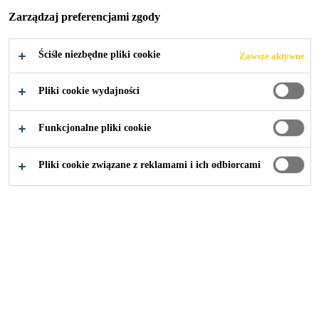
Zarządzaj preferencjami zgody
Ściśle niezbędne pliki cookie
Zawsze aktywne
Budownictwo mieszkaniowe
Dach
Pliki cookie wydajności
Funkcjonalne pliki cookie
Dach
Pliki cookie związane z reklamami i ich odbiorcami
4
2