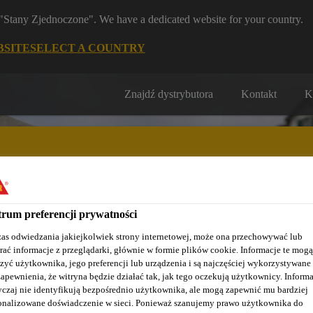
m "Stany Zjednoczone". We have a dedicated website for your country.
BSITE
SELECT A COUNTRY
Znajdź dystrybutora
Kontakt
K
rum preferencji prywatności
Nasze realizacje
Baza wiedzy / Dokumentacja
Szkolenia S
as odwiedzania jakiejkolwiek strony internetowej, może ona przechowywać lub
rać informacje z przeglądarki, głównie w formie plików cookie. Informacje te mogą
zyć użytkownika, jego preferencji lub urządzenia i są najczęściej wykorzystywane
zapewnienia, że witryna będzie działać tak, jak tego oczekują użytkownicy. Informa
czaj nie identyfikują bezpośrednio użytkownika, ale mogą zapewnić mu bardziej
onalizowane doświadczenie w sieci. Ponieważ szanujemy prawo użytkownika do