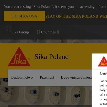
You are accessing "Sika Poland", it seems you are accessing it fro
TO SIKA USA
STAY ON THE SIKA POLAND WE
Sika Group
Countries
Sika Poland
Cent
Budownictwo
Przemysł
Budownictwo mieszkaniowe
Podcz
pobie
dotyc
celu 
zazwy
spers