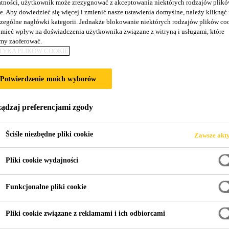
tności, użytkownik może zrezygnować z akceptowania niektórych rodzajów plik
e. Aby dowiedzieć się więcej i zmienić nasze ustawienia domyślne, należy kliknąć
IE PRZERW ROB
zególne nagłówki kategorii. Jednakże blokowanie niektórych rodzajów plików co
mieć wpływ na doświadczenia użytkownika związane z witryną i usługami, które
y zaoferować.
TYKA PLIKÓW COOKIE
Potwierdzenie moich wyborów
ądzaj preferencjami zgody
Ściśle niezbędne pliki cookie
Zawsze akt
latacji
Pliki cookie wydajności
lbetowe budowane są zawsze z podziałem na sek
Funkcjonalne pliki cookie
stawowe rodzaje połączeń to: przerwy robocze, 
Pliki cookie związane z reklamami i ich odbiorcami
złącza. Kluczową funkcją uszczelnienia jest ogr