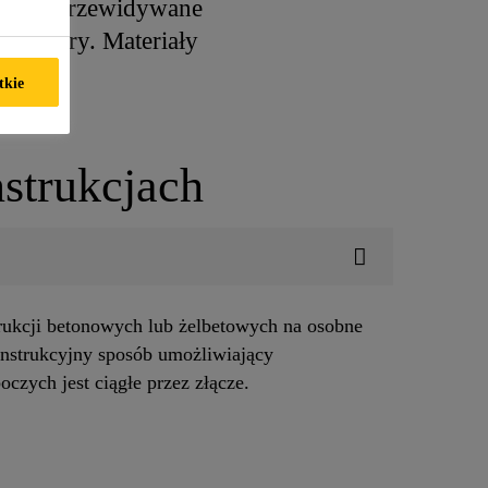
zenieść przewidywane
peratury. Materiały
tkie
strukcjach
rukcji betonowych lub żelbetowych na osobne
onstrukcyjny sposób umożliwiający
oczych jest ciągłe przez złącze.