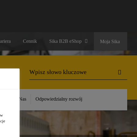
ariera
Cennik
Sika B2B eShop
Moja Sika
ika
O Nas
Odpowiedzialny rozwój
 w
cje