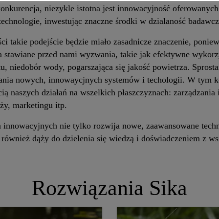
onkurencja, niezykle istotna jest innowacyjność oferowanych
 technologie, inwestując znaczne środki w dzialaność badaw
ści takie podejście będzie miało zasadnicze znaczenie, pon
 stawiane przed nami wyzwania, takie jak efektywne wykorz
atu, niedobór wody, pogarszająca się jakość powietrza. Spr
żania nowych, innowaycjnych systemów i techologii. W tym 
ścią naszych działań na wszelkich płaszczyznach: zarządzania
ży, marketingu itp.
ch innowacyjnych nie tylko rozwija nowe, zaawansowane tech
e również dąży do dzielenia się wiedzą i doświadczeniem z ws
Rozwiązania Sika