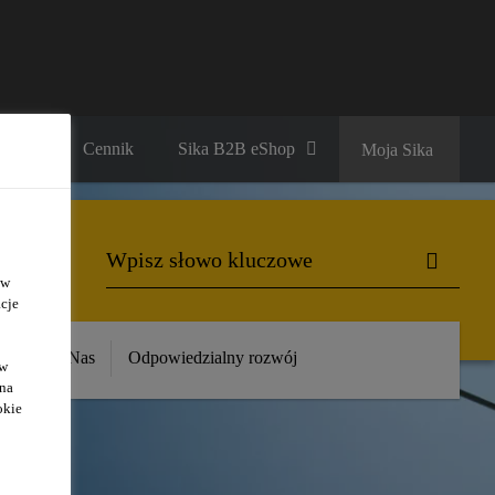
ariera
Cennik
Sika B2B eShop
Moja Sika
 w
cje
ika
O Nas
Odpowiedzialny rozwój
ów
 na
okie