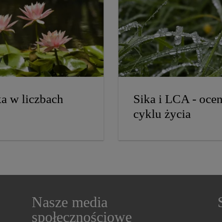
ka w liczbach
Sika i LCA - oce
cyklu życia
Nasze media
społecznościowe