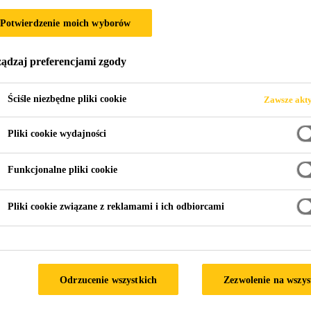
Potwierdzenie moich wyborów
 SIKA
ądzaj preferencjami zgody
Ściśle niezbędne pliki cookie
Zawsze akt
Pliki cookie wydajności
Funkcjonalne pliki cookie
Pliki cookie związane z reklamami i ich odbiorcami
 rozwiązania - z korzyścią dla naszych klie
ażonego rozwoju
Odrzucenie wszystkich
Zezwolenie na wszys
toi przed wyzwaniami, takimi jak wzrost kosztów surowców i 