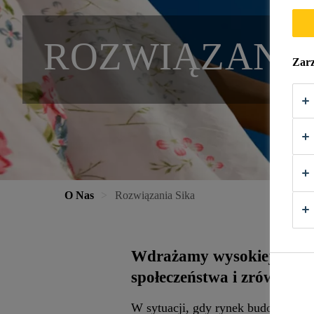
ROZWIĄZANIA
Zarz
O Nas
Rozwiązania Sika
Wdrażamy wysokiej jakości
społeczeństwa i zrównow
W sytuacji, gdy rynek budowlany s