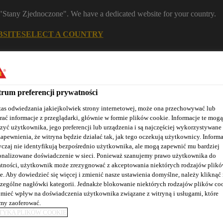
m "Stany Zjednoczone". We have a dedicated website for your country.
BSITE
SELECT A COUNTRY
Znajdź dystrybutora
Kontakt
K
rum preferencji prywatności
as odwiedzania jakiejkolwiek strony internetowej, może ona przechowywać lub
rać informacje z przeglądarki, głównie w formie plików cookie. Informacje te mogą
zyć użytkownika, jego preferencji lub urządzenia i są najczęściej wykorzystywane
zapewnienia, że witryna będzie działać tak, jak tego oczekują użytkownicy. Informa
czaj nie identyfikują bezpośrednio użytkownika, ale mogą zapewnić mu bardziej
onalizowane doświadczenie w sieci. Ponieważ szanujemy prawo użytkownika do
Nasze realizacje
Baza wiedzy / Dokumentacja
Szkolenia S
tności, użytkownik może zrezygnować z akceptowania niektórych rodzajów plik
e. Aby dowiedzieć się więcej i zmienić nasze ustawienia domyślne, należy kliknąć
zególne nagłówki kategorii. Jednakże blokowanie niektórych rodzajów plików co
mieć wpływ na doświadczenia użytkownika związane z witryną i usługami, które
y zaoferować.
TYKA PLIKÓW COOKIE