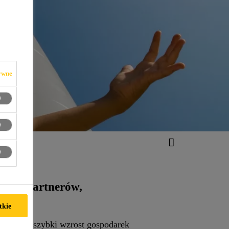
ywne
ntów, partnerów,
tkie
energii, szybki wzrost gospodarek