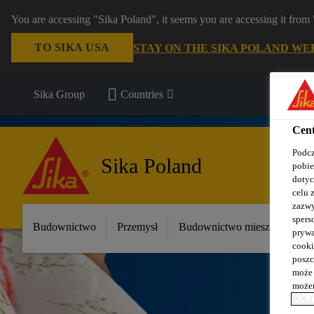
You are accessing "Sika Poland", it seems you are accessing it fro
TO SIKA USA
STAY ON THE SIKA POLAND WE
Sika Group
Countries
Cent
Podcz
Sika Poland
pobie
dotyc
celu 
zazwy
spers
Budownictwo
Przemysł
Budownictwo mieszkaniowe
prywa
cooki
poszc
może 
możem
POLI