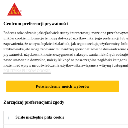
You are accessing "Sika Poland", it seems you are accessing it fro
website for your country.
Centrum preferencji prywatności
TO SIKA USA
STAY ON THE SIKA POLAND WE
Podczas odwiedzania jakiejkolwiek strony internetowej, może ona przechowywać
plików cookie. Informacje te mogą dotyczyć użytkownika, jego preferencji lub 
zapewnienia, że witryna będzie działać tak, jak tego oczekują użytkownicy. Inf
Sika Poland
użytkownika, ale mogą zapewnić mu bardziej spersonalizowane doświadczenie 
prywatności, użytkownik może zrezygnować z akceptowania niektórych rodzajów
nasze ustawienia domyślne, należy kliknąć na poszczególne nagłówki kategorii
może mieć wpływ na doświadczenia użytkownika związane z witryną i usługami
POLITYKA PLIKÓW COOKIE
WYSOKOJAKOŚ
Potwierdzenie moich wyborów
CIOWE,
Zarządzaj preferencjami zgody
ZAAWANSOWA
Ściśle niezbędne pliki cookie