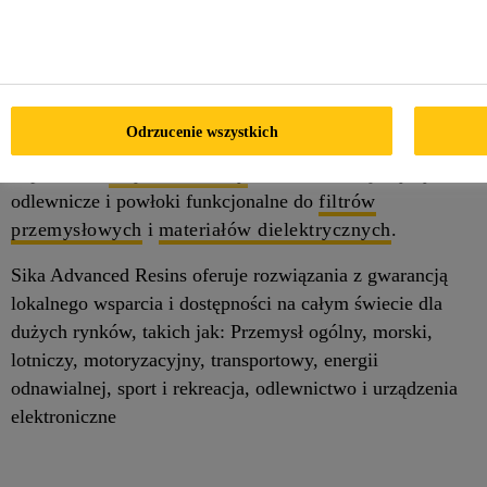
Sika Advanced Resins to wiodący światowy dostawca i
producent wysokiej jakości żywic (epoksydowych i
poliuretanowych) dla przemysłu
narzędziowego
i
materiałów
kompozytowych
. Sika Advanced Resins
oferuje niestandardowe rozwiązania dla przemysłu
Odrzucenie wszystkich
materiałów kompozytowych, od modelu do detalu, w tym
odpowiedni
klej strukturalny
. Ponadto oferujemy żywice
odlewnicze i powłoki funkcjonalne do
filtrów
przemysłowych
i
materiałów dielektrycznych
.
Sika Advanced Resins oferuje rozwiązania z gwarancją
lokalnego wsparcia i dostępności na całym świecie dla
dużych rynków, takich jak: Przemysł ogólny, morski,
lotniczy, motoryzacyjny, transportowy, energii
odnawialnej, sport i rekreacja, odlewnictwo i urządzenia
elektroniczne