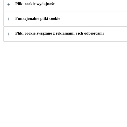
NE SYSTEMY
Pliki cookie wydajności
ŻYWIC
Funkcjonalne pliki cookie
Pliki cookie związane z reklamami i ich odbiorcami
Jak możemy Ci pomóc?