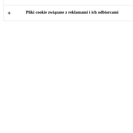
Pliki cookie związane z reklamami i ich odbiorcami
Jak możemy Ci pomóc?
Wybierz
Wybierz
zastosowanie
produkt
Przemysł
...
Materiały zużywalne