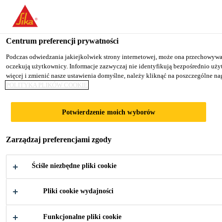
You are accessing "Sika Poland", it seems you are accessing it fro
TO SIKA USA
STAY ON THE SIKA POLAND WE
Centrum preferencji prywatności
Podczas odwiedzania jakiejkolwiek strony internetowej, może ona przechowywać l
oczekują użytkownicy. Informacje zazwyczaj nie identyfikują bezpośrednio uż
Sika Poland
więcej i zmienić nasze ustawienia domyślne, należy kliknąć na poszczególne 
POLITYKA PLIKÓW COOKIE
Potwierdzenie moich wyborów
MATERIAŁY
Zarządzaj preferencjami zgody
ZUŻYWALNE
Ściśle niezbędne pliki cookie
Szeroki wybór klejów do klejenia
Pliki cookie wydajności
materiałów zużywalnych
Funkcjonalne pliki cookie