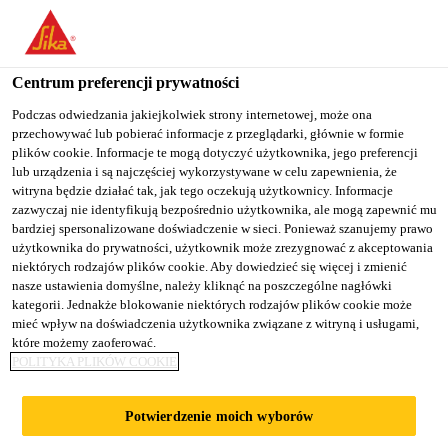
You are accessing "Sika Poland", it seems you are accessing it
from "Stany Zjednoczone". We have a dedicated website for your
country.
Centrum preferencji prywatności
TO
Podczas odwiedzania jakiejkolwiek strony internetowej, może ona
STAY ON THE SIKA
SELECT A
przechowywać lub pobierać informacje z przeglądarki, głównie w formie
SIKA
POLAND WEBSITE
COUNTRY
plików cookie. Informacje te mogą dotyczyć użytkownika, jego preferencji
USA
lub urządzenia i są najczęściej wykorzystywane w celu zapewnienia, że
witryna będzie działać tak, jak tego oczekują użytkownicy. Informacje
zazwyczaj nie identyfikują bezpośrednio użytkownika, ale mogą zapewnić mu
Sika Poland
bardziej spersonalizowane doświadczenie w sieci. Ponieważ szanujemy prawo
użytkownika do prywatności, użytkownik może zrezygnować z akceptowania
niektórych rodzajów plików cookie. Aby dowiedzieć się więcej i zmienić
nasze ustawienia domyślne, należy kliknąć na poszczególne nagłówki
kategorii. Jednakże blokowanie niektórych rodzajów plików cookie może
DZIAŁY
mieć wpływ na doświadczenia użytkownika związane z witryną i usługami,
które możemy zaoferować.
POLITYKA PLIKÓW COOKIE
SPRZEDAŻY
Potwierdzenie moich wyborów