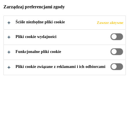
Zarządzaj preferencjami zgody
Ściśle niezbędne pliki cookie
Zawsze aktywne
Pliki cookie wydajności
Sika is a specialty chemicals company
Funkcjonalne pliki cookie
with a leading position in the
development and production of systems
Pliki cookie związane z reklamami i ich odbiorcami
and products for bonding, sealing,
damping, reinforcing, and protecting in
the building sector and motor vehicle
industry. Sika has subsidiaries in 101
countries around the world and
manufactures in over 300 factories. In the
first half of 2019, more than 24,000
employees generated sales of CHF 3.7