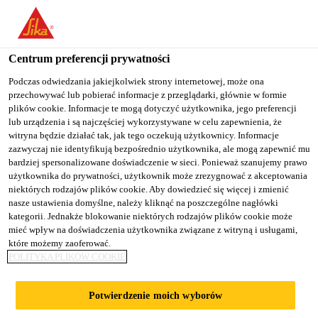
You are accessing "Sika Poland", it seems you are accessing it
from "Stany Zjednoczone". We have a dedicated website for your
country.
Centrum preferencji prywatności
TO
Podczas odwiedzania jakiejkolwiek strony internetowej, może ona
STAY ON THE SIKA
SELECT A
przechowywać lub pobierać informacje z przeglądarki, głównie w formie
SIKA
POLAND WEBSITE
COUNTRY
plików cookie. Informacje te mogą dotyczyć użytkownika, jego preferencji
USA
lub urządzenia i są najczęściej wykorzystywane w celu zapewnienia, że
witryna będzie działać tak, jak tego oczekują użytkownicy. Informacje
zazwyczaj nie identyfikują bezpośrednio użytkownika, ale mogą zapewnić mu
Sika Poland
bardziej spersonalizowane doświadczenie w sieci. Ponieważ szanujemy prawo
użytkownika do prywatności, użytkownik może zrezygnować z akceptowania
niektórych rodzajów plików cookie. Aby dowiedzieć się więcej i zmienić
nasze ustawienia domyślne, należy kliknąć na poszczególne nagłówki
kategorii. Jednakże blokowanie niektórych rodzajów plików cookie może
mieć wpływ na doświadczenia użytkownika związane z witryną i usługami,
które możemy zaoferować.
O NAS
POLITYKA PLIKÓW COOKIE
Potwierdzenie moich wyborów