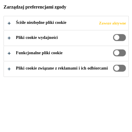
POJAZDÓW,
Zarządzaj preferencjami zgody
KLEJE DO
Ściśle niezbędne pliki cookie
Zawsze aktywne
PANELI
Pliki cookie wydajności
NADWOZIA I
Funkcjonalne pliki cookie
STRUKTURALN
Pliki cookie związane z reklamami i ich odbiorcami
E
Przemysł
Transport
Klejenie montażowe