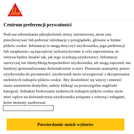
You are accessing "Sika Poland", it seems you are accessing it
from "Stany Zjednoczone". We have a dedicated website for your
country.
Centrum preferencji prywatności
TO
Podczas odwiedzania jakiejkolwiek strony internetowej, może ona
STAY ON THE SIKA
SELECT A
przechowywać lub pobierać informacje z przeglądarki, głównie w formie
SIKA
POLAND WEBSITE
COUNTRY
plików cookie. Informacje te mogą dotyczyć użytkownika, jego preferencji
USA
lub urządzenia i są najczęściej wykorzystywane w celu zapewnienia, że
witryna będzie działać tak, jak tego oczekują użytkownicy. Informacje
zazwyczaj nie identyfikują bezpośrednio użytkownika, ale mogą zapewnić mu
Sika Poland
bardziej spersonalizowane doświadczenie w sieci. Ponieważ szanujemy prawo
użytkownika do prywatności, użytkownik może zrezygnować z akceptowania
niektórych rodzajów plików cookie. Aby dowiedzieć się więcej i zmienić
nasze ustawienia domyślne, należy kliknąć na poszczególne nagłówki
kategorii. Jednakże blokowanie niektórych rodzajów plików cookie może
mieć wpływ na doświadczenia użytkownika związane z witryną i usługami,
które możemy zaoferować.
KLEJENIE
POLITYKA PLIKÓW COOKIE
MONTAŻOWE
Potwierdzenie moich wyborów