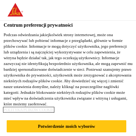
You are accessing "Sika Poland", it seems you are accessing it
from "Stany Zjednoczone". We have a dedicated website for your
country.
Centrum preferencji prywatności
TO
Podczas odwiedzania jakiejkolwiek strony internetowej, może ona
STAY ON THE SIKA
SELECT A
przechowywać lub pobierać informacje z przeglądarki, głównie w formie
SIKA
POLAND WEBSITE
COUNTRY
plików cookie. Informacje te mogą dotyczyć użytkownika, jego preferencji
USA
lub urządzenia i są najczęściej wykorzystywane w celu zapewnienia, że
witryna będzie działać tak, jak tego oczekują użytkownicy. Informacje
zazwyczaj nie identyfikują bezpośrednio użytkownika, ale mogą zapewnić mu
Sika Poland
bardziej spersonalizowane doświadczenie w sieci. Ponieważ szanujemy prawo
użytkownika do prywatności, użytkownik może zrezygnować z akceptowania
niektórych rodzajów plików cookie. Aby dowiedzieć się więcej i zmienić
nasze ustawienia domyślne, należy kliknąć na poszczególne nagłówki
kategorii. Jednakże blokowanie niektórych rodzajów plików cookie może
mieć wpływ na doświadczenia użytkownika związane z witryną i usługami,
które możemy zaoferować.
BIUROWIEC
POLITYKA PLIKÓW COOKIE
VILLA METRO,
Potwierdzenie moich wyborów