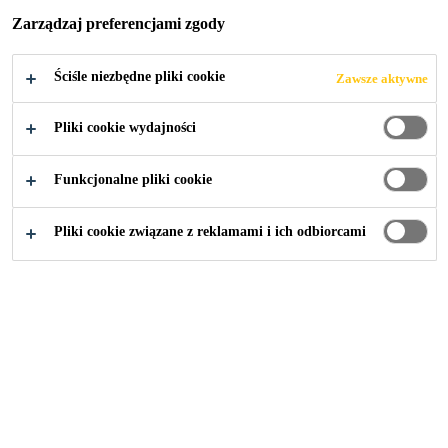
WARSZAWA
Zarządzaj preferencjami zgody
Ściśle niezbędne pliki cookie
Zawsze aktywne
Pliki cookie wydajności
Budownictwo
...
Biurowiec Villa Metro, Warszawa
Funkcjonalne pliki cookie
Pliki cookie związane z reklamami i ich odbiorcami
2018
WARSZAWA
ŁĄCZNA POWIERZCHNIA
UŻYTKOWA BUDYNKU
2
WYNOSI 11 TYS. M
, z czego
2