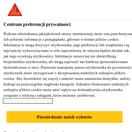
You are accessing "Sika Poland", it seems you are accessing it from
"Stany Zjednoczone". We have a dedicated website for your country
Centrum preferencji prywatności
TO
Przemysł
...
Sika® Cleaner G+P
STAY ON THE SIKA
SELECT A
SIKA
Podczas odwiedzania jakiejkolwiek strony internetowej, może ona przechowyw
POLAND WEBSITE
COUNTRY
lub pobierać informacje z przeglądarki, głównie w formie plików cookie.
USA
Informacje te mogą dotyczyć użytkownika, jego preferencji lub urządzenia i są
najczęściej wykorzystywane w celu zapewnienia, że witryna będzie działać tak,
jak tego oczekują użytkownicy. Informacje zazwyczaj nie identyfikują
Sika Poland
bezpośrednio użytkownika, ale mogą zapewnić mu bardziej spersonalizowane
Sika® Cleaner
doświadczenie w sieci. Ponieważ szanujemy prawo użytkownika do prywatności
użytkownik może zrezygnować z akceptowania niektórych rodzajów plików
cookie. Aby dowiedzieć się więcej i zmienić nasze ustawienia domyślne, należy
G+P
kliknąć na poszczególne nagłówki kategorii. Jednakże blokowanie niektórych
rodzajów plików cookie może mieć wpływ na doświadczenia użytkownika
związane z witryną i usługami, które możemy zaoferować.
Środek czyszczący na bazie wody do szkła
POLITYKA PLIKÓW COOKIE
i tworzyw sztucznych
Potwierdzenie moich wyborów
Sika® Cleaner G+P to jasnoniebieski, przezroczysty
środek czyszczący na bazie wody z alkoholem, do