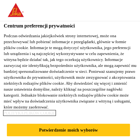
You are accessing "Sika Poland", it seems you are accessing it
from "Stany Zjednoczone". We have a dedicated website for your
country.
Centrum preferencji prywatności
TO
Podczas odwiedzania jakiejkolwiek strony internetowej, może ona
STAY ON THE SIKA
SELECT A
przechowywać lub pobierać informacje z przeglądarki, głównie w formie
SIKA
POLAND WEBSITE
COUNTRY
plików cookie. Informacje te mogą dotyczyć użytkownika, jego preferencji
USA
lub urządzenia i są najczęściej wykorzystywane w celu zapewnienia, że
witryna będzie działać tak, jak tego oczekują użytkownicy. Informacje
zazwyczaj nie identyfikują bezpośrednio użytkownika, ale mogą zapewnić mu
Sika Poland
bardziej spersonalizowane doświadczenie w sieci. Ponieważ szanujemy prawo
użytkownika do prywatności, użytkownik może zrezygnować z akceptowania
niektórych rodzajów plików cookie. Aby dowiedzieć się więcej i zmienić
nasze ustawienia domyślne, należy kliknąć na poszczególne nagłówki
kategorii. Jednakże blokowanie niektórych rodzajów plików cookie może
SPECJALNE
mieć wpływ na doświadczenia użytkownika związane z witryną i usługami,
które możemy zaoferować.
POLITYKA PLIKÓW COOKIE
WARUNKI
Potwierdzenie moich wyborów
POGODOWE