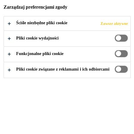
Zarządzaj preferencjami zgody
Ściśle niezbędne pliki cookie
Zawsze aktywne
Przemysł
...
Specjalne warunki pogodowe
Pliki cookie wydajności
Funkcjonalne pliki cookie
Motoryzacyjny rynek wtórny
Pliki cookie związane z reklamami i ich odbiorcami
Ogólne środki ostrożności
▪ Wszystkie produkty chemiczne należy przechowywać w
miejscu o temperaturze powyżej 5°C przez odpowiedni
czas przed użyciem.
▪ Należy pamiętać, że listwy wciskane będą trudniejsze w