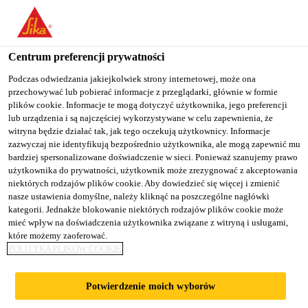
You are accessing "Sika Poland", it seems you are accessing it
from "Stany Zjednoczone". We have a dedicated website for your
country.
Centrum preferencji prywatności
TO
Podczas odwiedzania jakiejkolwiek strony internetowej, może ona
STAY ON THE SIKA
SELECT A
przechowywać lub pobierać informacje z przeglądarki, głównie w formie
SIKA
POLAND WEBSITE
COUNTRY
plików cookie. Informacje te mogą dotyczyć użytkownika, jego preferencji
USA
lub urządzenia i są najczęściej wykorzystywane w celu zapewnienia, że
witryna będzie działać tak, jak tego oczekują użytkownicy. Informacje
zazwyczaj nie identyfikują bezpośrednio użytkownika, ale mogą zapewnić mu
Sika Poland
bardziej spersonalizowane doświadczenie w sieci. Ponieważ szanujemy prawo
użytkownika do prywatności, użytkownik może zrezygnować z akceptowania
niektórych rodzajów plików cookie. Aby dowiedzieć się więcej i zmienić
nasze ustawienia domyślne, należy kliknąć na poszczególne nagłówki
kategorii. Jednakże blokowanie niektórych rodzajów plików cookie może
mieć wpływ na doświadczenia użytkownika związane z witryną i usługami,
które możemy zaoferować.
OPROGRAMOW
POLITYKA PLIKÓW COOKIE
ANIE SIKA®
Potwierdzenie moich wyborów