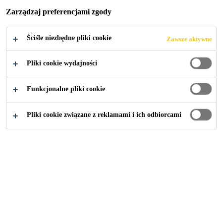
CARBODUR®
Zarządzaj preferencjami zgody
DO OBLICZEŃ
Ściśle niezbędne pliki cookie
Zawsze aktywne
WZMOCNIENIA
Pliki cookie wydajności
KONSTRUKCJI
Funkcjonalne pliki cookie
FRP
Pliki cookie związane z reklamami i ich odbiorcami
Artykuły
...
Oprogramowanie Sika® CarboDur® do obl