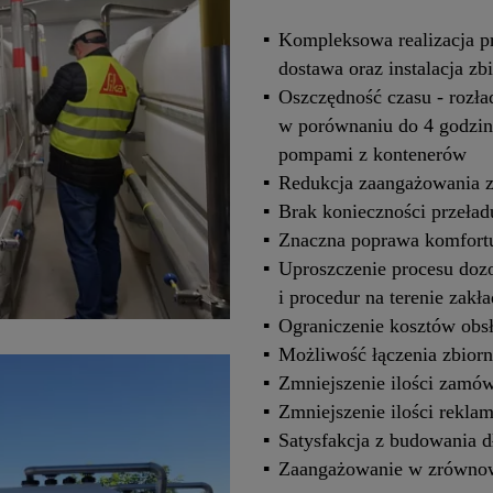
Kompleksowa realizacja pr
dostawa oraz instalacja zb
Oszczędność czasu - rozła
w porównaniu do 4 godzin 
pompami z kontenerów
Redukcja zaangażowania 
Brak konieczności przeła
Znaczna poprawa komfortu
Uproszczenie procesu doz
i procedur na terenie zakł
Ograniczenie kosztów obs
Możliwość łączenia zbiorn
Zmniejszenie ilości zamó
Zmniejszenie ilości rekla
Satysfakcja z budowania 
Zaangażowanie w zrówno