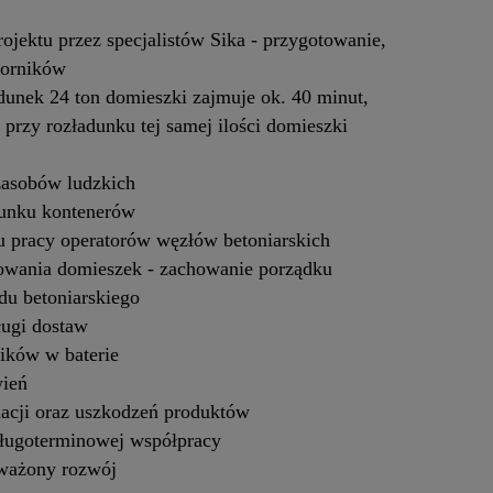
ojektu przez specjalistów Sika - przygotowanie,
iorników
dunek 24 ton domieszki zajmuje ok. 40 minut,
przy rozładunku tej samej ilości domieszki
zasobów ludzkich
dunku kontenerów
 pracy operatorów węzłów betoniarskich
owania domieszek - zachowanie porządku
adu betoniarskiego
ługi dostaw
ików w baterie
wień
macji oraz uszkodzeń produktów
długoterminowej współpracy
ważony rozwój