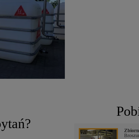
Pob
pytań?
Zbiorn
Broszu