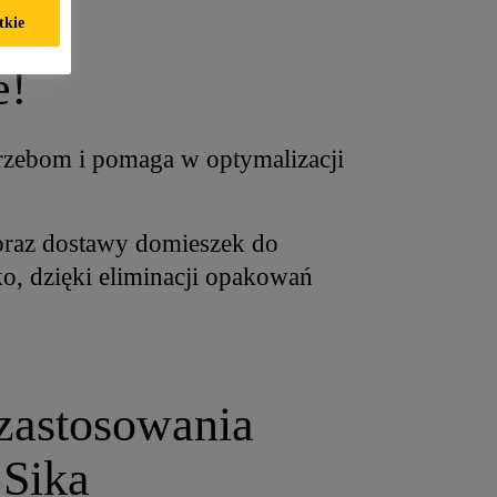
nu?
tkie
e!
rzebom i pomaga w optymalizacji
oraz dostawy domieszek do
o, dzięki eliminacji opakowań
 zastosowania
 Sika