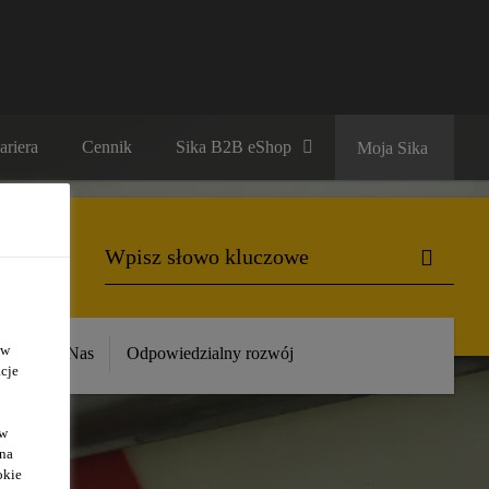
ariera
Cennik
Sika B2B eShop
Moja Sika
 w
ika
O Nas
Odpowiedzialny rozwój
cje
ów
 na
okie