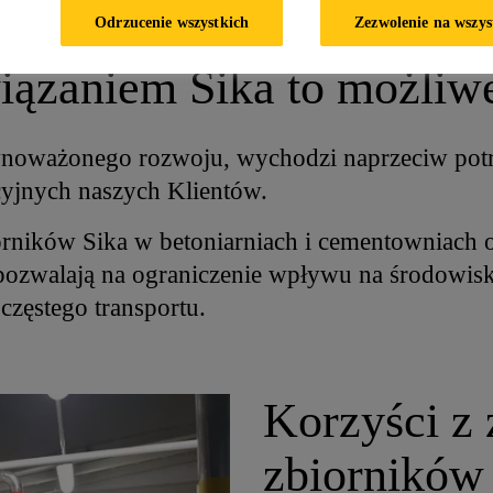
tawa domieszek do beto
Odrzucenie wszystkich
Zezwolenie na wszys
wiązaniem Sika to możliw
ównoważonego rozwoju, wychodzi naprzeciw pot
cyjnych naszych Klientów.
rników Sika w betoniarniach i cementowniach 
pozwalają na ograniczenie wpływu na środowisk
częstego transportu.
Korzyści z
zbiorników