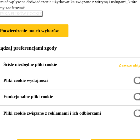
mieć wpływ na doświadczenia użytkownika związane z witryną i usługami, które
y zaoferować.
TYKA PLIKÓW COOKIE
 DOMIESZKI
Potwierdzenie moich wyborów
ądzaj preferencjami zgody
Ściśle niezbędne pliki cookie
Zawsze akt
Pliki cookie wydajności
a domieszki
Funkcjonalne pliki cookie
Pliki cookie związane z reklamami i ich odbiorcami