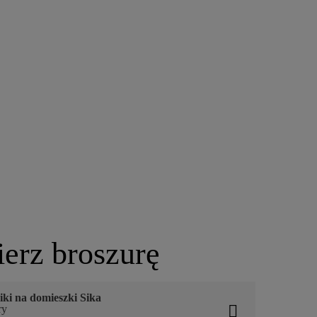
ierz broszurę
iki na domieszki Sika
ry