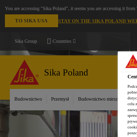
You are accessing "Sika Poland", it seems you are accessing it fro
TO SIKA USA
STAY ON THE SIKA POLAND WE
Sika Group
Countries
Sika Poland
Cent
Podcz
pobie
dotyc
Budownictwo
Przemysł
Budownictwo mieszkaniowe
celu 
zazwy
spers
prywa
cooki
poszc