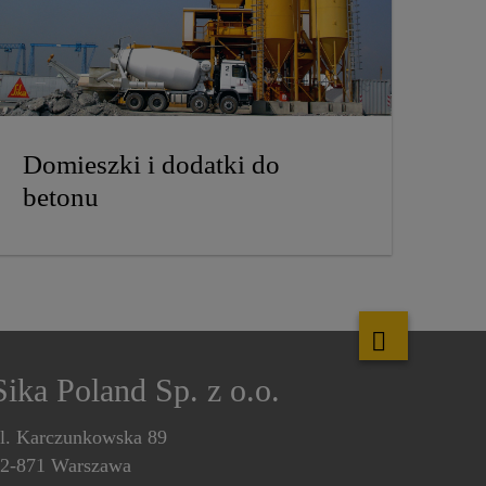
Domieszki i dodatki do
betonu
Sika Poland Sp. z o.o.
l. Karczunkowska 89
2-871 Warszawa