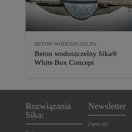
BETON WODOSZCZELNY
HYDROIZOLACJA
Beton wodoszczelny Sika®
HYDROIZOLACJA KONSTRUKCJI
White Box Concept
PODZIEMNYCH
TECHNOLOGIE BETONU
Rozwiązania
Newsletter
Sika:
Zapisz się!