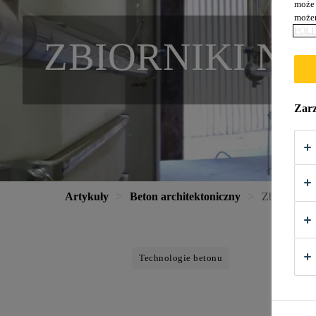
może 
możem
POLI
ZBIORNIKI NA
Zarz
Artykuły
Beton architektoniczny
Zbiorniki n
Technologie betonu