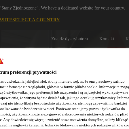
m "Stany Zjednoczone". We have a dedicated website for your country.
BSITE
SELECT A COUNTRY
Znajdź dystrybutora
Kontakt
K
rum preferencji prywatności
as odwiedzania jakiejkolwiek strony internetowej, może ona przechowywać lub
rać informacje z przeglądarki, głównie w formie plików cookie. Informacje te mogą
zyć użytkownika, jego preferencji lub urządzenia i są najczęściej wykorzystywane
Nasze realizacje
Baza wiedzy / Dokumentacja
Szkolenia S
zapewnienia, że witryna będzie działać tak, jak tego oczekują użytkownicy. Informa
czaj nie identyfikują bezpośrednio użytkownika, ale mogą zapewnić mu bardziej
onalizowane doświadczenie w sieci. Ponieważ szanujemy prawo użytkownika do
tności, użytkownik może zrezygnować z akceptowania niektórych rodzajów plik
e. Aby dowiedzieć się więcej i zmienić nasze ustawienia domyślne, należy kliknąć
zególne nagłówki kategorii. Jednakże blokowanie niektórych rodzajów plików co