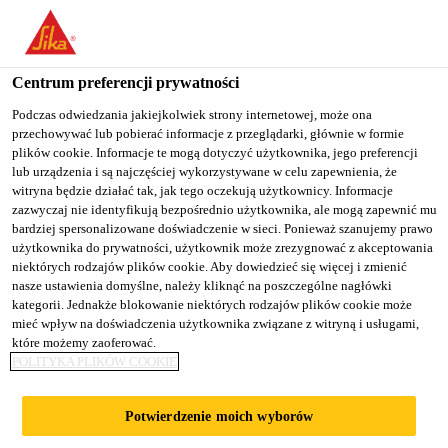
You are accessing "Sika Poland", it seems you are accessing it
from "Stany Zjednoczone". We have a dedicated website for your
country.
Centrum preferencji prywatności
TO
Podczas odwiedzania jakiejkolwiek strony internetowej, może ona
STAY ON THE SIKA
SELECT A
przechowywać lub pobierać informacje z przeglądarki, głównie w formie
SIKA
POLAND WEBSITE
COUNTRY
plików cookie. Informacje te mogą dotyczyć użytkownika, jego preferencji
USA
lub urządzenia i są najczęściej wykorzystywane w celu zapewnienia, że
witryna będzie działać tak, jak tego oczekują użytkownicy. Informacje
zazwyczaj nie identyfikują bezpośrednio użytkownika, ale mogą zapewnić mu
Sika Poland
bardziej spersonalizowane doświadczenie w sieci. Ponieważ szanujemy prawo
użytkownika do prywatności, użytkownik może zrezygnować z akceptowania
niektórych rodzajów plików cookie. Aby dowiedzieć się więcej i zmienić
nasze ustawienia domyślne, należy kliknąć na poszczególne nagłówki
kategorii. Jednakże blokowanie niektórych rodzajów plików cookie może
mieć wpływ na doświadczenia użytkownika związane z witryną i usługami,
które możemy zaoferować.
BALKONY I
POLITYKA PLIKÓW COOKIE
TARASY
Potwierdzenie moich wyborów