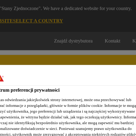
m "Stany Zjednoczone". We have a dedicated website for your country.
BSITE
SELECT A COUNTRY
Znajdź dystrybutora
Kontakt
K
rum preferencji prywatności
Nasze realizacje
Baza wiedzy / Dokumentacja
Szkolenia S
as odwiedzania jakiejkolwiek strony internetowej, może ona przechowywać lub
rać informacje z przeglądarki, głównie w formie plików cookie. Informacje te mogą
zyć użytkownika, jego preferencji lub urządzenia i są najczęściej wykorzystywane
zapewnienia, że witryna będzie działać tak, jak tego oczekują użytkownicy. Informa
czaj nie identyfikują bezpośrednio użytkownika, ale mogą zapewnić mu bardziej
alkon z płytkami - klej żywiczny
SikaBond® T-8
onalizowane doświadczenie w sieci. Ponieważ szanujemy prawo użytkownika do
tności, użytkownik może zrezygnować z akceptowania niektórych rodzajów plik