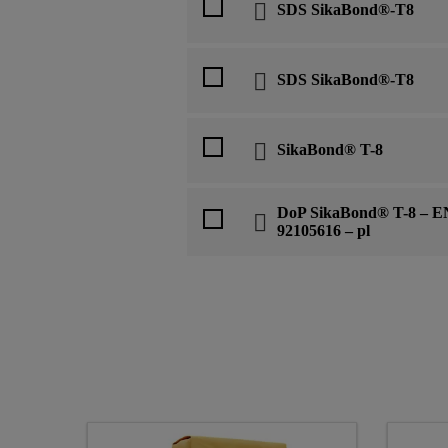
SDS SikaBond®-T8
SDS SikaBond®-T8
SikaBond® T-8
DoP SikaBond® T-8 – E
92105616 – pl