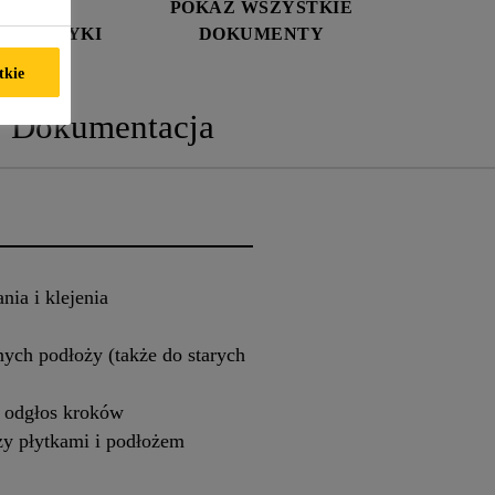
RTA
POKAŻ WSZYSTKIE
ERYSTYKI
DOKUMENTY
tkie
Dokumentacja
nia i klejenia
ych podłoży (także do starych
i odgłos kroków
zy płytkami i podłożem