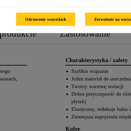
KARTA INFORMACYJNA
KA
PRODUKTU
CHARAKT
Odrzucenie wszystkich
Zezwolenie na wszys
 produkcie
Zastosowanie
Charakterystyka / zalety
lnego
Szybkie wiązanie
arasach,
Jeden materiał do uszczelnia
Tworzy warstwę izolacji
Dobra przyczepność do różn
płytek)
Elastyczny, redukuje hałas 
Zmniejsza naprężenia międ
Kolor