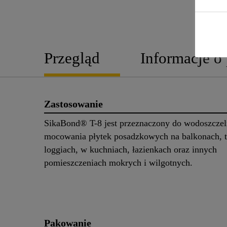
Przegląd
Informacje o
Zastosowanie
SikaBond® T-8 jest przeznaczony do wodoszcze
mocowania płytek posadzkowych na balkonach, t
loggiach, w kuchniach, łazienkach oraz innych
pomieszczeniach mokrych i wilgotnych.
Pakowanie