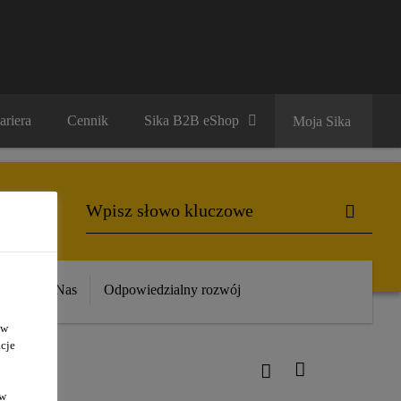
ariera
Cennik
Sika B2B eShop
Moja Sika
ika
O Nas
Odpowiedzialny rozwój
 w
cje
ów