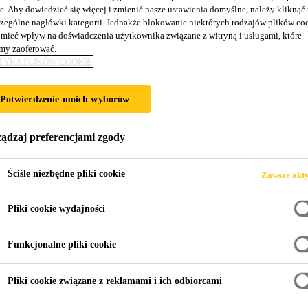
e. Aby dowiedzieć się więcej i zmienić nasze ustawienia domyślne, należy kliknąć
SikaBond® T-8
zególne nagłówki kategorii. Jednakże blokowanie niektórych rodzajów plików co
mieć wpływ na doświadczenia użytkownika związane z witryną i usługami, które
y zaoferować.
TYKA PLIKÓW COOKIE
Elastyczny materiał do klejenia płytek i w
SikaBond® T-8 jest jednoskładnikowym materiałem do
Potwierdzenie moich wyborów
przeciwwodnej.
ądzaj preferencjami zgody
Szybkie wiązanie
Ściśle niezbędne pliki cookie
Zawsze akt
Jeden materiał do uszczelniania i klejenia
Pliki cookie wydajności
Tworzy warstwę izolacji
Funkcjonalne pliki cookie
Pliki cookie związane z reklamami i ich odbiorcami