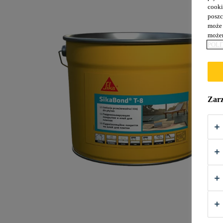
cooki
poszc
może 
możem
POLI
Zarz