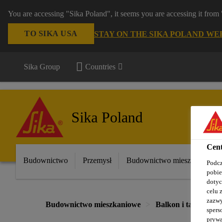
You are accessing "Sika Poland", it seems you are accessing it fro
TO SIKA USA
STAY ON THE SIKA POLAND WE
Sika Group
Countries
Sika Poland
Cent
Budownictwo
Przemysł
Budownictwo mieszkaniowe
Podcz
pobie
dotyc
celu 
zazwy
Budownictwo mieszkaniowe
Balkon i taras
B
spers
prywa