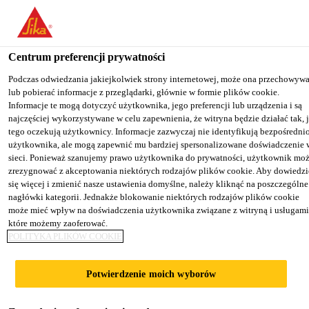
You are accessing "Sika Poland", it seems you are accessing it from
"Stany Zjednoczone". We have a dedicated website for your country
Centrum preferencji prywatności
TO SIKA
STAY ON THE SIKA
SELECT A
Budownictwo mieszkaniowe
...
Sikaflex®-118 Extrem
USA
POLAND WEBSITE
COUNTRY
Podczas odwiedzania jakiejkolwiek strony internetowej, może ona przechowyw
lub pobierać informacje z przeglądarki, głównie w formie plików cookie.
Informacje te mogą dotyczyć użytkownika, jego preferencji lub urządzenia i są
najczęściej wykorzystywane w celu zapewnienia, że witryna będzie działać tak, 
Sika Poland
tego oczekują użytkownicy. Informacje zazwyczaj nie identyfikują bezpośredni
użytkownika, ale mogą zapewnić mu bardziej spersonalizowane doświadczenie 
Sikaflex®-118
sieci. Ponieważ szanujemy prawo użytkownika do prywatności, użytkownik mo
zrezygnować z akceptowania niektórych rodzajów plików cookie. Aby dowiedzi
się więcej i zmienić nasze ustawienia domyślne, należy kliknąć na poszczególne
Extreme Grab
nagłówki kategorii. Jednakże blokowanie niektórych rodzajów plików cookie
może mieć wpływ na doświadczenia użytkownika związane z witryną i usługami
które możemy zaoferować.
Klej montażowy
POLITYKA PLIKÓW COOKIE
Sikaflex®-118 Extreme Grab jest
Potwierdzenie moich wyborów
jednoskładnikowym klejem montażowym o bardzo
wysokiej przyczepności początkowej przeznaczonym