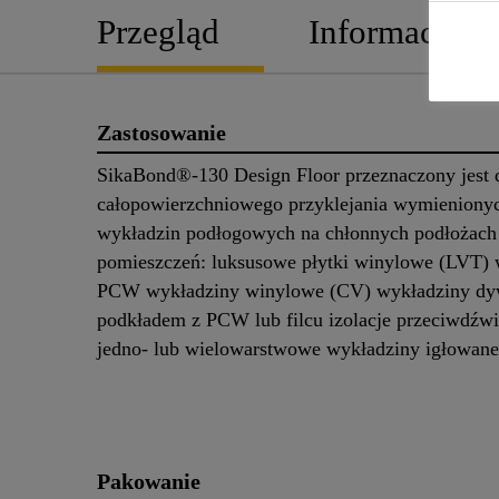
Przegląd
Informacje o
Zastosowanie
SikaBond®-130 Design Floor przeznaczony jest 
całopowierzchniowego przyklejania wymienionyc
wykładzin podłogowych na chłonnych podłożach
pomieszczeń: luksusowe płytki winylowe (LVT) 
PCW wykładziny winylowe (CV) wykładziny d
podkładem z PCW lub filcu izolacje przeciwdźw
jedno- lub wielowarstwowe wykładziny igłowa
Pakowanie