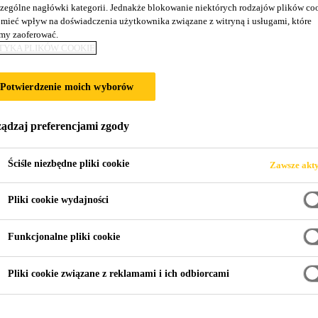
zególne nagłówki kategorii. Jednakże blokowanie niektórych rodzajów plików co
SikaBond®-130 D
mieć wpływ na doświadczenia użytkownika związane z witryną i usługami, które
y zaoferować.
TYKA PLIKÓW COOKIE
Wzmacniany włóknami klej do klejenia wy
Potwierdzenie moich wyborów
SikaBond®-130 Design Floor jest jednoskładnikowy
klejem wzmacnianym włóknami.
ądzaj preferencjami zgody
Ściśle niezbędne pliki cookie
Zawsze akt
Bardzo łatwe rozprowadzanie
Niskie zużycie / wysoka wydajność
Pliki cookie wydajności
Wzmocnienie włóknami
Funkcjonalne pliki cookie
KARTA INFORMACYJNA
KA
Pliki cookie związane z reklamami i ich odbiorcami
PRODUKTU
CHARAKT