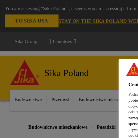
You are accessing "Sika Poland", it seems you are accessing it fro
TO SIKA USA
STAY ON THE SIKA POLAND WE
Sika Group
Countries
Sika Poland
Cent
Podcz
Budownictwo
Przemysł
Budownictwo mieszkaniowe
pobie
dotyc
celu 
zazwy
spers
Budownictwo mieszkaniowe
Posadzki
Posad
prywa
cooki