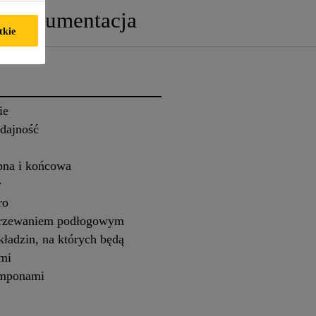
Dokumentacja
tkie
ie
ydajność
pna i końcowa
y
ro
grzewaniem podłogowym
ładzin, na których będą
ami
amponami