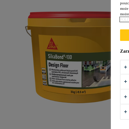
poszc
może 
możem
POLI
Zarz