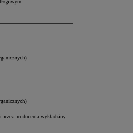
odłogowym.
rganicznych)
rganicznych)
 przez producenta wykładziny