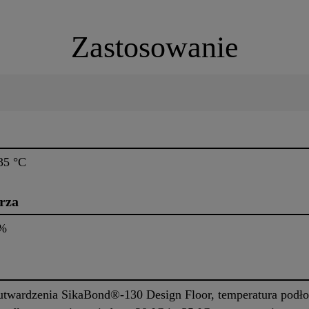
Zastosowanie
35 °C
rza
5%
o utwardzenia SikaBond®-130 Design Floor, temperatura pod