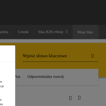
ariera
Cennik
Sika B2B eShop
Moja Sika
ika
O Nas
Odpowiedzialny rozwój
 w
cje
ów
 na