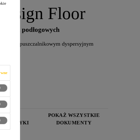
okie
esign Floor
kładzin podłogowych
m, bezrozpuszczalnikowym dyspersyjnym
ywne
RTA
POKAŻ WSZYSTKIE
ERYSTYKI
DOKUMENTY