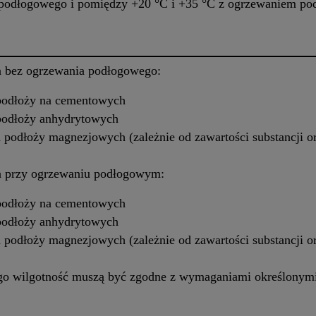
 podłogowego i pomiędzy +20 °C i +35 °C z ogrzewaniem p
a bez ogrzewania podłogowego:
podłoży na cementowych
podłoży anhydrytowych
podłoży magnezjowych (zależnie od zawartości substancji o
a przy ogrzewaniu podłogowym:
podłoży na cementowych
podłoży anhydrytowych
podłoży magnezjowych (zależnie od zawartości substancji o
go wilgotność muszą być zgodne z wymaganiami określonymi