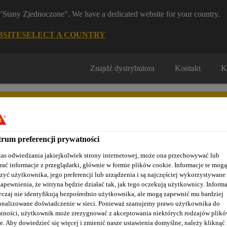
m "Stany Zjednoczone". We have a dedicated website for your country.
BSITE
SELECT A COUNTRY
Znajdź dystrybutora
Kontakt
K
rum preferencji prywatności
as odwiedzania jakiejkolwiek strony internetowej, może ona przechowywać lub
Nasze realizacje
Baza wiedzy / Dokumentacja
Szkolenia S
rać informacje z przeglądarki, głównie w formie plików cookie. Informacje te mogą
zyć użytkownika, jego preferencji lub urządzenia i są najczęściej wykorzystywane
zapewnienia, że witryna będzie działać tak, jak tego oczekują użytkownicy. Informa
czaj nie identyfikują bezpośrednio użytkownika, ale mogą zapewnić mu bardziej
onalizowane doświadczenie w sieci. Ponieważ szanujemy prawo użytkownika do
zki winylowe
SikaBond®-130 Design Floor
tności, użytkownik może zrezygnować z akceptowania niektórych rodzajów plik
e. Aby dowiedzieć się więcej i zmienić nasze ustawienia domyślne, należy kliknąć