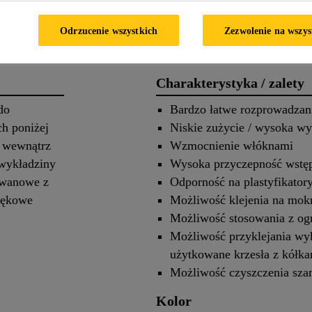
 produkcie
Zastosowanie
Odrzucenie wszystkich
Zezwolenie na wszys
Charakterystyka / zalety
do
Bardzo łatwe rozprowadzan
h poniżej
Niskie zużycie / wysoka w
 wewnątrz
Wzmocnienie włóknami
wykładziny
Wysoka przyczepność wstę
ywanowe z
Odporność na plastyfikator
iękowe
Możliwość klejenia na mok
ne
Możliwość stosowania z o
Możliwość przyklejania wyk
użytkowane krzesła z kółk
Możliwość czyszczenia sz
Kolor