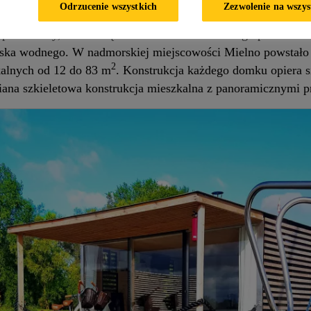
Odrzucenie wszystkich
Zezwolenie na wszys
apartamenty, które dzięki możliwości niezależnego przemiesz
wiska wodnego. W nadmorskiej miejscowości Mielno powstał
2
kalnych od 12 do 83 m
. Konstrukcja każdego domku opiera 
ana szkieletowa konstrukcja mieszkalna z panoramicznymi pr