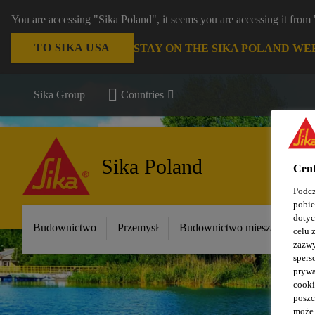
You are accessing "Sika Poland", it seems you are accessing it fro
TO SIKA USA
STAY ON THE SIKA POLAND WE
Sika Group
Countries
Sika Poland
Cent
Podcz
pobie
dotyc
Budownictwo
Przemysł
Budownictwo mieszkaniowe
celu 
zazwy
spers
prywa
cooki
poszc
może 