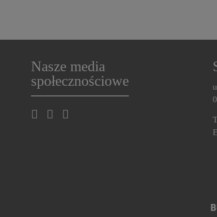
Nasze media
społecznościowe
u
0
T
E