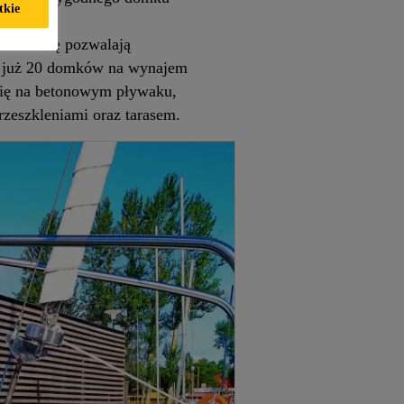
tkie
czania się pozwalają
o już 20 domków na wynajem
się na betonowym pływaku,
zeszkleniami oraz tarasem.