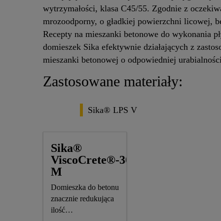
wytrzymałości, klasa C45/55. Zgodnie z oczekiwa
mrozoodporny, o gładkiej powierzchni licowej, 
Recepty na mieszanki betonowe do wykonania p
domieszek Sika efektywnie działających z zast
mieszanki betonowej o odpowiedniej urabialnośc
Zastosowane materiały:
Sika® LPS V
Sika®
ViscoCrete®-3088
M
Domieszka do betonu
znacznie redukująca
ilość