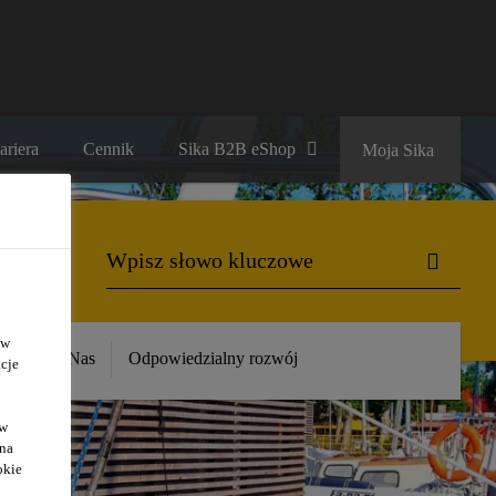
ariera
Cennik
Sika B2B eShop
Moja Sika
 w
ika
O Nas
Odpowiedzialny rozwój
cje
ów
 na
okie