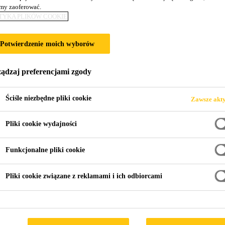
y zaoferować.
TYKA PLIKÓW COOKIE
DZIE, MIELNO
Potwierdzenie moich wyborów
ądzaj preferencjami zgody
Ściśle niezbędne pliki cookie
Zawsze akt
Pliki cookie wydajności
Domki na wodzie, Mielno
Funkcjonalne pliki cookie
Pliki cookie związane z reklamami i ich odbiorcami
WE OFEROWANE PRZEZ HT HOUSEBOATS to połącze