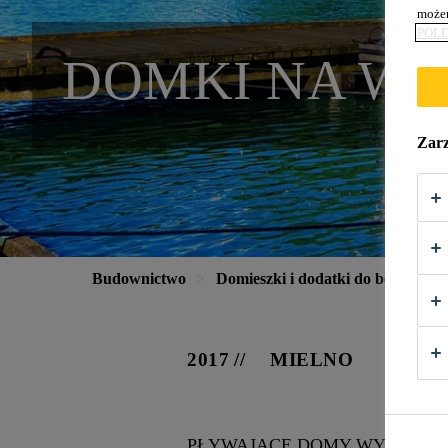
możem
POLI
DOMKI NA WO
Zarz
Budownictwo
Domieszki i dodatki do betonu
2017
MIELNO
PŁYWAJĄCE DOMY WYPOCZYNKO