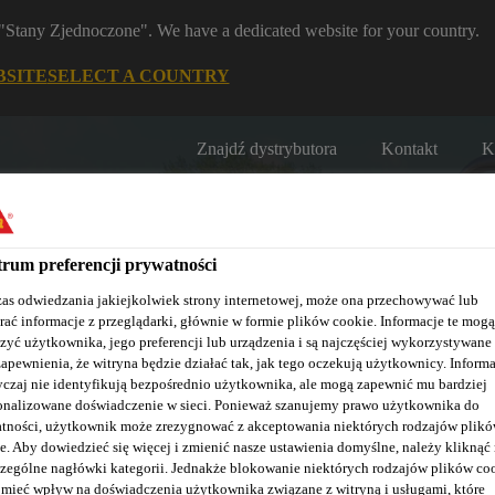
m "Stany Zjednoczone". We have a dedicated website for your country.
BSITE
SELECT A COUNTRY
Znajdź dystrybutora
Kontakt
K
rum preferencji prywatności
as odwiedzania jakiejkolwiek strony internetowej, może ona przechowywać lub
rać informacje z przeglądarki, głównie w formie plików cookie. Informacje te mogą
zyć użytkownika, jego preferencji lub urządzenia i są najczęściej wykorzystywane
Nasze realizacje
Baza wiedzy / Dokumentacja
Szkolenia S
zapewnienia, że witryna będzie działać tak, jak tego oczekują użytkownicy. Informa
czaj nie identyfikują bezpośrednio użytkownika, ale mogą zapewnić mu bardziej
onalizowane doświadczenie w sieci. Ponieważ szanujemy prawo użytkownika do
tności, użytkownik może zrezygnować z akceptowania niektórych rodzajów plik
e. Aby dowiedzieć się więcej i zmienić nasze ustawienia domyślne, należy kliknąć
zególne nagłówki kategorii. Jednakże blokowanie niektórych rodzajów plików co
mieć wpływ na doświadczenia użytkownika związane z witryną i usługami, które