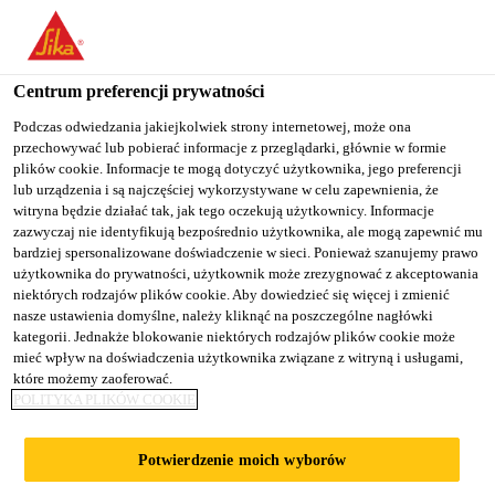
You are accessing "Sika Poland", it seems you are accessing it
from "Stany Zjednoczone". We have a dedicated website for your
country.
Centrum preferencji prywatności
TO
Podczas odwiedzania jakiejkolwiek strony internetowej, może ona
STAY ON THE SIKA
SELECT A
przechowywać lub pobierać informacje z przeglądarki, głównie w formie
SIKA
POLAND WEBSITE
COUNTRY
plików cookie. Informacje te mogą dotyczyć użytkownika, jego preferencji
USA
lub urządzenia i są najczęściej wykorzystywane w celu zapewnienia, że
witryna będzie działać tak, jak tego oczekują użytkownicy. Informacje
zazwyczaj nie identyfikują bezpośrednio użytkownika, ale mogą zapewnić mu
Sika Poland
bardziej spersonalizowane doświadczenie w sieci. Ponieważ szanujemy prawo
użytkownika do prywatności, użytkownik może zrezygnować z akceptowania
niektórych rodzajów plików cookie. Aby dowiedzieć się więcej i zmienić
nasze ustawienia domyślne, należy kliknąć na poszczególne nagłówki
kategorii. Jednakże blokowanie niektórych rodzajów plików cookie może
mieć wpływ na doświadczenia użytkownika związane z witryną i usługami,
które możemy zaoferować.
NOWY BLOK
POLITYKA PLIKÓW COOKIE
ENERGETYCZN
Potwierdzenie moich wyborów