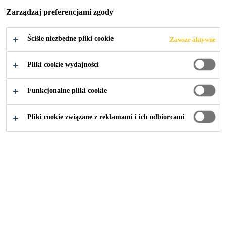
Y W
Zarządzaj preferencjami zgody
ELEKTROWNI
Ściśle niezbędne pliki cookie
Zawsze aktywne
KOZIENICE
Pliki cookie wydajności
Funkcjonalne pliki cookie
Pliki cookie związane z reklamami i ich odbiorcami
Budownictwo
...
Nowy blok energetyczny w elektrown
2014
KOZIENICE