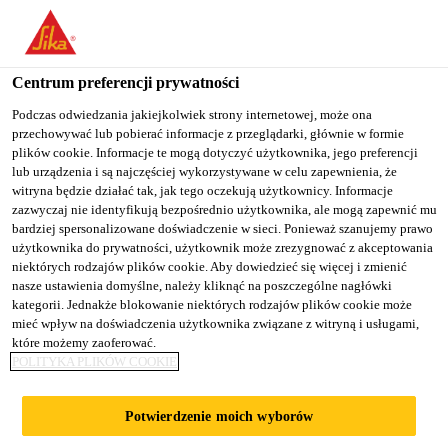
You are accessing "Sika Poland", it seems you are accessing it
from "Stany Zjednoczone". We have a dedicated website for your
country.
Centrum preferencji prywatności
Budownictwo
...
SikaPaver® HC-218
TO
Podczas odwiedzania jakiejkolwiek strony internetowej, może ona
STAY ON THE SIKA
SELECT A
przechowywać lub pobierać informacje z przeglądarki, głównie w formie
SIKA
POLAND WEBSITE
COUNTRY
plików cookie. Informacje te mogą dotyczyć użytkownika, jego preferencji
USA
lub urządzenia i są najczęściej wykorzystywane w celu zapewnienia, że
witryna będzie działać tak, jak tego oczekują użytkownicy. Informacje
zazwyczaj nie identyfikują bezpośrednio użytkownika, ale mogą zapewnić mu
SikaPaver® HC-
Sika Poland
bardziej spersonalizowane doświadczenie w sieci. Ponieważ szanujemy prawo
użytkownika do prywatności, użytkownik może zrezygnować z akceptowania
niektórych rodzajów plików cookie. Aby dowiedzieć się więcej i zmienić
218
nasze ustawienia domyślne, należy kliknąć na poszczególne nagłówki
kategorii. Jednakże blokowanie niektórych rodzajów plików cookie może
mieć wpływ na doświadczenia użytkownika związane z witryną i usługami,
Środek ułatwiający zagęszczanie
które możemy zaoferować.
POLITYKA PLIKÓW COOKIE
mieszanki betonowej o
konsystencji półsuchej, pozwalający
Potwierdzenie moich wyborów
uzyskać mieszankę o lepszych