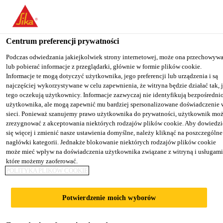
You are accessing "Sika Poland", it seems you are accessing it from
"Stany Zjednoczone". We have a dedicated website for your country
Centrum preferencji prywatności
TO SIKA
STAY ON THE SIKA
SELECT A
Budownictwo
...
Sika® Betonlöser
USA
POLAND WEBSITE
COUNTRY
Podczas odwiedzania jakiejkolwiek strony internetowej, może ona przechowyw
lub pobierać informacje z przeglądarki, głównie w formie plików cookie.
Informacje te mogą dotyczyć użytkownika, jego preferencji lub urządzenia i są
najczęściej wykorzystywane w celu zapewnienia, że witryna będzie działać tak, 
Sika Poland
tego oczekują użytkownicy. Informacje zazwyczaj nie identyfikują bezpośredni
użytkownika, ale mogą zapewnić mu bardziej spersonalizowane doświadczenie 
Sika® Betonlöser
sieci. Ponieważ szanujemy prawo użytkownika do prywatności, użytkownik mo
zrezygnować z akceptowania niektórych rodzajów plików cookie. Aby dowiedzi
się więcej i zmienić nasze ustawienia domyślne, należy kliknąć na poszczególne
Preparat do czyszczenia i pielęgnacji
nagłówki kategorii. Jednakże blokowanie niektórych rodzajów plików cookie
może mieć wpływ na doświadczenia użytkownika związane z witryną i usługami
maszyn budowlanych
które możemy zaoferować.
POLITYKA PLIKÓW COOKIE
Sika® Betonlöser to preparat do czyszczenia i
pielęgnacji maszyn budowlanych.
Potwierdzenie moich wyborów