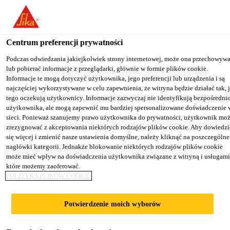
You are accessing "Sika Poland", it seems you are accessing it from
"Stany Zjednoczone". We have a dedicated website for your country
Centrum preferencji prywatności
TO SIKA
STAY ON THE SIKA
SELECT A
Budownictwo
...
Sika® Plastiment®-44 BV
USA
POLAND WEBSITE
COUNTRY
Podczas odwiedzania jakiejkolwiek strony internetowej, może ona przechowyw
lub pobierać informacje z przeglądarki, głównie w formie plików cookie.
Informacje te mogą dotyczyć użytkownika, jego preferencji lub urządzenia i są
najczęściej wykorzystywane w celu zapewnienia, że witryna będzie działać tak, 
Sika Poland
tego oczekują użytkownicy. Informacje zazwyczaj nie identyfikują bezpośredni
użytkownika, ale mogą zapewnić mu bardziej spersonalizowane doświadczenie 
Sika®
sieci. Ponieważ szanujemy prawo użytkownika do prywatności, użytkownik mo
zrezygnować z akceptowania niektórych rodzajów plików cookie. Aby dowiedzi
się więcej i zmienić nasze ustawienia domyślne, należy kliknąć na poszczególne
Plastiment®-44
nagłówki kategorii. Jednakże blokowanie niektórych rodzajów plików cookie
może mieć wpływ na doświadczenia użytkownika związane z witryną i usługami
BV
które możemy zaoferować.
POLITYKA PLIKÓW COOKIE
Domieszka do betonu redukująca ilość
Potwierdzenie moich wyborów
wody/uplastyczniająca