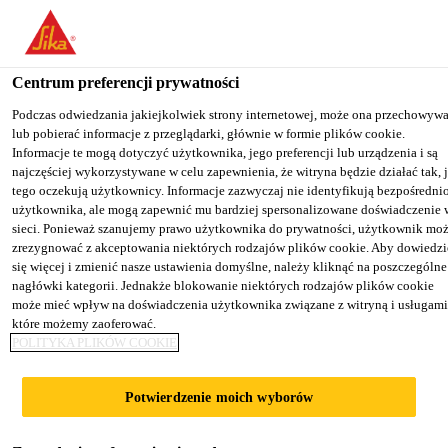
You are accessing "Sika Poland", it seems you are accessing it from
"Stany Zjednoczone". We have a dedicated website for your country
Centrum preferencji prywatności
TO SIKA
STAY ON THE SIKA
SELECT A
Budownictwo
...
Sika® Sigunit®-49 AF
USA
POLAND WEBSITE
COUNTRY
Podczas odwiedzania jakiejkolwiek strony internetowej, może ona przechowyw
lub pobierać informacje z przeglądarki, głównie w formie plików cookie.
Informacje te mogą dotyczyć użytkownika, jego preferencji lub urządzenia i są
najczęściej wykorzystywane w celu zapewnienia, że witryna będzie działać tak, 
Sika Poland
tego oczekują użytkownicy. Informacje zazwyczaj nie identyfikują bezpośredni
użytkownika, ale mogą zapewnić mu bardziej spersonalizowane doświadczenie 
Sika® Sigunit®-49
sieci. Ponieważ szanujemy prawo użytkownika do prywatności, użytkownik mo
zrezygnować z akceptowania niektórych rodzajów plików cookie. Aby dowiedzi
się więcej i zmienić nasze ustawienia domyślne, należy kliknąć na poszczególne
AF
nagłówki kategorii. Jednakże blokowanie niektórych rodzajów plików cookie
może mieć wpływ na doświadczenia użytkownika związane z witryną i usługami
które możemy zaoferować.
Domieszka przyspieszająca do betonów
POLITYKA PLIKÓW COOKIE
natryskowych nie zawierająca alkaliów
Potwierdzenie moich wyborów
Sika® Sigunit®-49 AF to nie zawierająca alkaliów i
chlorków domieszka przyspieszająca w postaci