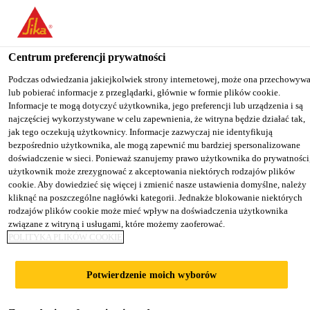
You are accessing "Sika Poland", it seems you are accessing it from
"Stany Zjednoczone". We have a dedicated website for your country
Centrum preferencji prywatności
TO
Budownictwo
...
Sika® ViscoCrete®-1052
STAY ON THE SIKA
SELECT A
SIKA
Podczas odwiedzania jakiejkolwiek strony internetowej, może ona przechowyw
POLAND WEBSITE
COUNTRY
lub pobierać informacje z przeglądarki, głównie w formie plików cookie.
USA
Informacje te mogą dotyczyć użytkownika, jego preferencji lub urządzenia i są
najczęściej wykorzystywane w celu zapewnienia, że witryna będzie działać tak,
jak tego oczekują użytkownicy. Informacje zazwyczaj nie identyfikują
Sika Poland
bezpośrednio użytkownika, ale mogą zapewnić mu bardziej spersonalizowane
Sika®
doświadczenie w sieci. Ponieważ szanujemy prawo użytkownika do prywatności
użytkownik może zrezygnować z akceptowania niektórych rodzajów plików
cookie. Aby dowiedzieć się więcej i zmienić nasze ustawienia domyślne, należy
ViscoCrete®-1052
kliknąć na poszczególne nagłówki kategorii. Jednakże blokowanie niektórych
rodzajów plików cookie może mieć wpływ na doświadczenia użytkownika
związane z witryną i usługami, które możemy zaoferować.
Domieszka znacznie redukująca ilość
POLITYKA PLIKÓW COOKIE
wody/upłynniająca
Potwierdzenie moich wyborów
Sika® ViscoCrete®-1052 jest superplastyfikatorem
polimerowym przeznaczonym do betonów