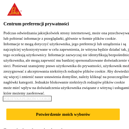
You are accessing "Sika Poland", it seems you are accessing it from
"Stany Zjednoczone". We have a dedicated website for your country
Centrum preferencji prywatności
TO SIKA
STAY ON THE SIKA
SELECT A
Budownictwo
...
Sika® ViscoCrete®-125 P
USA
POLAND WEBSITE
COUNTRY
Podczas odwiedzania jakiejkolwiek strony internetowej, może ona przechowyw
lub pobierać informacje z przeglądarki, głównie w formie plików cookie.
Informacje te mogą dotyczyć użytkownika, jego preferencji lub urządzenia i są
najczęściej wykorzystywane w celu zapewnienia, że witryna będzie działać tak, 
Sika Poland
tego oczekują użytkownicy. Informacje zazwyczaj nie identyfikują bezpośredni
użytkownika, ale mogą zapewnić mu bardziej spersonalizowane doświadczenie 
Sika®
sieci. Ponieważ szanujemy prawo użytkownika do prywatności, użytkownik mo
zrezygnować z akceptowania niektórych rodzajów plików cookie. Aby dowiedzi
się więcej i zmienić nasze ustawienia domyślne, należy kliknąć na poszczególne
ViscoCrete®-125 P
nagłówki kategorii. Jednakże blokowanie niektórych rodzajów plików cookie
może mieć wpływ na doświadczenia użytkownika związane z witryną i usługami
które możemy zaoferować.
Domieszka znacznie redukująca ilość
POLITYKA PLIKÓW COOKIE
wody/upłynniająca
Potwierdzenie moich wyborów
Sika® ViscoCrete®-125 P jest superplastyfikatorem
i domieszką redukującą ilość wody, w postaci