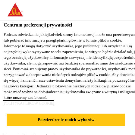
You are accessing "Sika Poland", it seems you are accessing it from
"Stany Zjednoczone". We have a dedicated website for your country
Centrum preferencji prywatności
TO SIKA
STAY ON THE SIKA
SELECT A
Budownictwo
...
Sika® ViscoCrete®-85 RS
USA
POLAND WEBSITE
COUNTRY
Podczas odwiedzania jakiejkolwiek strony internetowej, może ona przechowyw
lub pobierać informacje z przeglądarki, głównie w formie plików cookie.
Informacje te mogą dotyczyć użytkownika, jego preferencji lub urządzenia i są
najczęściej wykorzystywane w celu zapewnienia, że witryna będzie działać tak, 
Sika Poland
tego oczekują użytkownicy. Informacje zazwyczaj nie identyfikują bezpośredni
użytkownika, ale mogą zapewnić mu bardziej spersonalizowane doświadczenie 
Sika®
sieci. Ponieważ szanujemy prawo użytkownika do prywatności, użytkownik mo
zrezygnować z akceptowania niektórych rodzajów plików cookie. Aby dowiedzi
się więcej i zmienić nasze ustawienia domyślne, należy kliknąć na poszczególne
ViscoCrete®-85
nagłówki kategorii. Jednakże blokowanie niektórych rodzajów plików cookie
może mieć wpływ na doświadczenia użytkownika związane z witryną i usługami
RS
które możemy zaoferować.
POLITYKA PLIKÓW COOKIE
Domieszka do betonu znacznie redukująca
Potwierdzenie moich wyborów
ilość wody / upłynniająca