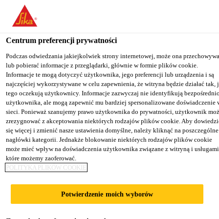
You are accessing "Sika Poland", it seems you are accessing it from
"Stany Zjednoczone". We have a dedicated website for your country
Centrum preferencji prywatności
TO SIKA
STAY ON THE SIKA
SELECT A
Budownictwo
...
Sika® ViscoCrete®-99 POL
USA
POLAND WEBSITE
COUNTRY
Podczas odwiedzania jakiejkolwiek strony internetowej, może ona przechowyw
lub pobierać informacje z przeglądarki, głównie w formie plików cookie.
Informacje te mogą dotyczyć użytkownika, jego preferencji lub urządzenia i są
najczęściej wykorzystywane w celu zapewnienia, że witryna będzie działać tak, 
Sika Poland
tego oczekują użytkownicy. Informacje zazwyczaj nie identyfikują bezpośredni
użytkownika, ale mogą zapewnić mu bardziej spersonalizowane doświadczenie 
Sika®
sieci. Ponieważ szanujemy prawo użytkownika do prywatności, użytkownik mo
zrezygnować z akceptowania niektórych rodzajów plików cookie. Aby dowiedzi
się więcej i zmienić nasze ustawienia domyślne, należy kliknąć na poszczególne
ViscoCrete®-99
nagłówki kategorii. Jednakże blokowanie niektórych rodzajów plików cookie
może mieć wpływ na doświadczenia użytkownika związane z witryną i usługami
POL
które możemy zaoferować.
POLITYKA PLIKÓW COOKIE
Domieszka do betonu znacznie redukująca
Potwierdzenie moich wyborów
ilość wody/upłynniająca