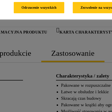
Odrzucenie wszystkich
Zezwolenie na wszys
RMACYJNA PRODUKTU
KARTA CHARAKTERYST
 produkcie
Zastosowanie
Charakterystyka / zalety
Pakowane w rozpuszczalne
Łatwe w obsłudze i lekkie
Skracają czas budowy
Pakowane w krążki aby ogra
Możliwość stosowania w au