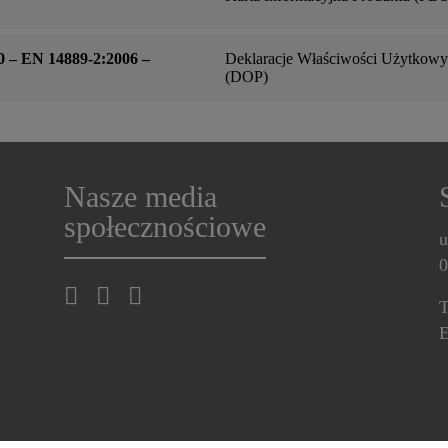
0 – EN 14889-2:2006 –
Deklaracje Właściwości Użytkow
(DOP)
Nasze media
społecznościowe
u
0
T
E