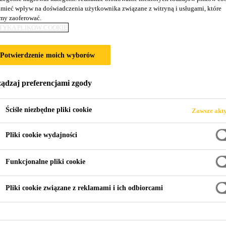
mieć wpływ na doświadczenia użytkownika związane z witryną i usługami, które
ce-60
y zaoferować.
TYKA PLIKÓW COOKIE
 60 mm do betonu i betonu natryskowego
Potwierdzenie moich wyborów
ina) makrowłókna o długości 60 mm do stosowania w betonie 
ądzaj preferencjami zgody
Ściśle niezbędne pliki cookie
Zawsze akt
Pliki cookie wydajności
Funkcjonalne pliki cookie
Pliki cookie związane z reklamami i ich odbiorcami