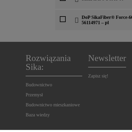
DoP SikaFiber® Force-6
56114971 – pl
Rozwiązania
Newsletter
Sika:
Zapisz się!
Budownictwo
Przemysł
Budownictwo mieszkaniowe
Baza wiedzy