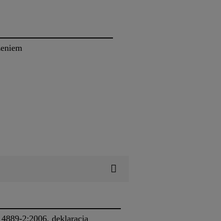
zeniem
4889-2:2006, deklaracja