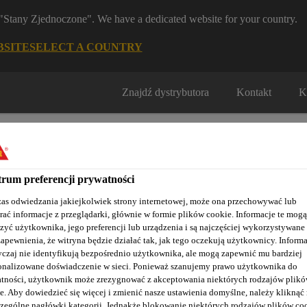
m "Stany Zjednoczone". We have a dedicated website for your country.
BSITE
SELECT A COUNTRY
Znajdź dystrybutora
Kontakt
K
rum preferencji prywatności
as odwiedzania jakiejkolwiek strony internetowej, może ona przechowywać lub
rać informacje z przeglądarki, głównie w formie plików cookie. Informacje te mogą
Nasze realizacje
Baza wiedzy / Dokumentacja
Szkolenia S
zyć użytkownika, jego preferencji lub urządzenia i są najczęściej wykorzystywane
zapewnienia, że witryna będzie działać tak, jak tego oczekują użytkownicy. Informa
czaj nie identyfikują bezpośrednio użytkownika, ale mogą zapewnić mu bardziej
onalizowane doświadczenie w sieci. Ponieważ szanujemy prawo użytkownika do
tności, użytkownik może zrezygnować z akceptowania niektórych rodzajów plik
Włókna do betonu
SikaFiber® Force-60
e. Aby dowiedzieć się więcej i zmienić nasze ustawienia domyślne, należy kliknąć
zególne nagłówki kategorii. Jednakże blokowanie niektórych rodzajów plików co