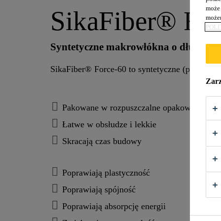
może 
SikaFiber® For
możem
POLI
Syntetyczne makrowłókna o długości
SikaFiber® Force-60 to syntetyczne (poliolef
Zarz
Pakowane w rozpuszczalne opakowania
Łatwe w obsłudze i lekkie
Skracają czas budowy
Poprawiają plastyczność
Poprawiają spójność
Poprawiają absorpcję energii