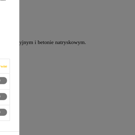
konstrukcyjnym i betonie natryskowym.
ywne