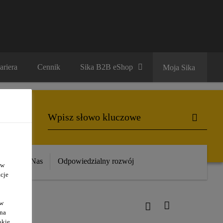
ariera
Cennik
Sika B2B eShop
Moja Sika
ika
O Nas
Odpowiedzialny rozwój
 w
cje
ów
 na
okie