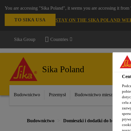
You are accessing "Sika Poland", it seems you are accessing it fro
TO SIKA USA
STAY ON THE SIKA POLAND WE
Sika Group
Countries
Sika Poland
Cent
Podcz
pobie
Budownictwo
Przemysł
Budownictwo mieszkaniowe
dotyc
celu 
zazwy
spers
prywa
Budownictwo
Domieszki i dodatki do betonu
cooki
poszc