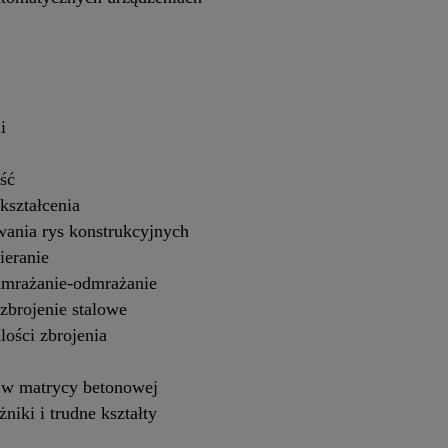
i
ść
kształcenia
wania rys konstrukcyjnych
ieranie
amrażanie-odmrażanie
zbrojenie stalowe
lości zbrojenia
ę w matrycy betonowej
niki i trudne kształty