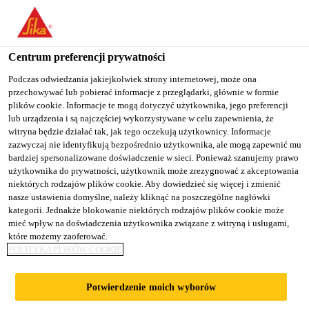
You are accessing "Sika Poland", it seems you are accessing it
from "Stany Zjednoczone". We have a dedicated website for your
country.
Centrum preferencji prywatności
TO
Podczas odwiedzania jakiejkolwiek strony internetowej, może ona
STAY ON THE SIKA
SELECT A
przechowywać lub pobierać informacje z przeglądarki, głównie w formie
SIKA
POLAND WEBSITE
COUNTRY
plików cookie. Informacje te mogą dotyczyć użytkownika, jego preferencji
USA
lub urządzenia i są najczęściej wykorzystywane w celu zapewnienia, że
witryna będzie działać tak, jak tego oczekują użytkownicy. Informacje
zazwyczaj nie identyfikują bezpośrednio użytkownika, ale mogą zapewnić mu
Sika Poland
bardziej spersonalizowane doświadczenie w sieci. Ponieważ szanujemy prawo
użytkownika do prywatności, użytkownik może zrezygnować z akceptowania
niektórych rodzajów plików cookie. Aby dowiedzieć się więcej i zmienić
nasze ustawienia domyślne, należy kliknąć na poszczególne nagłówki
kategorii. Jednakże blokowanie niektórych rodzajów plików cookie może
mieć wpływ na doświadczenia użytkownika związane z witryną i usługami,
które możemy zaoferować.
HYDROIZOLACJ
POLITYKA PLIKÓW COOKIE
A TUNELU
Potwierdzenie moich wyborów