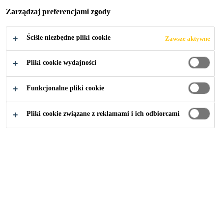
DROGOWEGO
Zarządzaj preferencjami zgody
W WARSZAWIE
Ściśle niezbędne pliki cookie
Zawsze aktywne
Pliki cookie wydajności
Funkcjonalne pliki cookie
Budownictwo
...
Hydroizolacja tunelu drogowego w W
Pliki cookie związane z reklamami i ich odbiorcami
2016
WARSZAWA
TUNEL DROGOWY W CIĄGU
ULICY ZWOLEŃSKIEJ jest