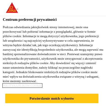
You are accessing "Sika Poland", it seems you are accessing it
from "Stany Zjednoczone". We have a dedicated website for your
country.
Centrum preferencji prywatności
Budownictwo
...
Sikaplan® WP 3150-16 R
TO
Podczas odwiedzania jakiejkolwiek strony internetowej, może ona
STAY ON THE SIKA
SELECT A
przechowywać lub pobierać informacje z przeglądarki, głównie w formie
SIKA
POLAND WEBSITE
COUNTRY
plików cookie. Informacje te mogą dotyczyć użytkownika, jego preferencji
USA
lub urządzenia i są najczęściej wykorzystywane w celu zapewnienia, że
witryna będzie działać tak, jak tego oczekują użytkownicy. Informacje
zazwyczaj nie identyfikują bezpośrednio użytkownika, ale mogą zapewnić mu
Sikaplan® WP
Sika Poland
bardziej spersonalizowane doświadczenie w sieci. Ponieważ szanujemy prawo
użytkownika do prywatności, użytkownik może zrezygnować z akceptowania
niektórych rodzajów plików cookie. Aby dowiedzieć się więcej i zmienić
3150-16 R
nasze ustawienia domyślne, należy kliknąć na poszczególne nagłówki
kategorii. Jednakże blokowanie niektórych rodzajów plików cookie może
mieć wpływ na doświadczenia użytkownika związane z witryną i usługami,
Membrana hydroizolacyjna do izolacji
które możemy zaoferować.
POLITYKA PLIKÓW COOKIE
przeciwwodnej basenów
Sikaplan® WP 3150-16 R jest elastyczną membraną
Potwierdzenie moich wyborów
hydroizolacyjną na bazie wysokiej jakości