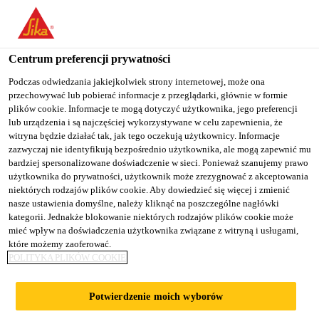
You are accessing "Sika Poland", it seems you are accessing it
from "Stany Zjednoczone". We have a dedicated website for your
country.
Centrum preferencji prywatności
Budownictwo
...
SikaFuko® Smart
TO
Podczas odwiedzania jakiejkolwiek strony internetowej, może ona
STAY ON THE SIKA
SELECT A
przechowywać lub pobierać informacje z przeglądarki, głównie w formie
SIKA
POLAND WEBSITE
COUNTRY
plików cookie. Informacje te mogą dotyczyć użytkownika, jego preferencji
USA
lub urządzenia i są najczęściej wykorzystywane w celu zapewnienia, że
witryna będzie działać tak, jak tego oczekują użytkownicy. Informacje
zazwyczaj nie identyfikują bezpośrednio użytkownika, ale mogą zapewnić mu
SikaFuko® Smart
Sika Poland
bardziej spersonalizowane doświadczenie w sieci. Ponieważ szanujemy prawo
użytkownika do prywatności, użytkownik może zrezygnować z akceptowania
niektórych rodzajów plików cookie. Aby dowiedzieć się więcej i zmienić
Wąż iniekcyjny do wielokrotnego
nasze ustawienia domyślne, należy kliknąć na poszczególne nagłówki
kategorii. Jednakże blokowanie niektórych rodzajów plików cookie może
uszczelniania przerw roboczych
mieć wpływ na doświadczenia użytkownika związane z witryną i usługami,
które możemy zaoferować.
SikaFuko® Smart to wąż iniekcyjny do
POLITYKA PLIKÓW COOKIE
wielokrotnego uszczelniania przerw roboczych i
szczelin przylegających w wodoszczelnych
Potwierdzenie moich wyborów
konstrukcjach betonowych. W przypadku, gdy