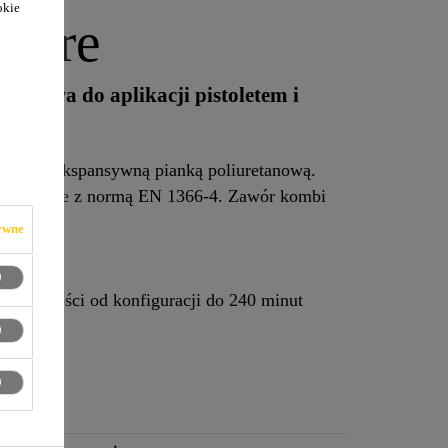
okie
Fire
tanowa do aplikacji pistoletem i
dporną, ekspansywną pianką poliuretanową.
ut zgodnie z normą EN 1366-4. Zawór kombi
ywne
zależności od konfiguracji do 240 minut