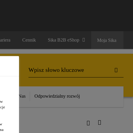
ariera
Cennik
Sika B2B eShop
Moja Sika
ika
O Nas
Odpowiedzialny rozwój
 w
cje
ów
 na