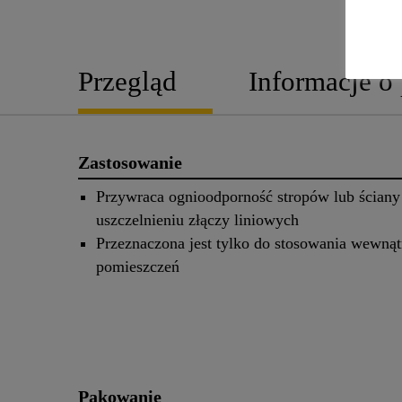
Przegląd
Informacje o
Zastosowanie
Przywraca ognioodporność stropów lub ściany
uszczelnieniu złączy liniowych
Przeznaczona jest tylko do stosowania wewnąt
pomieszczeń
Pakowanie