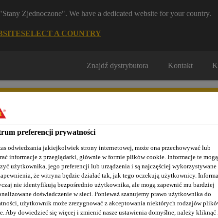
m "Stany Zjednoczone". We have a dedicated website for your country.
BSITE
SELECT A COUNTRY
Znajdź dystrybutora
Kontakt
K
rum preferencji prywatności
as odwiedzania jakiejkolwiek strony internetowej, może ona przechowywać lub
rać informacje z przeglądarki, głównie w formie plików cookie. Informacje te mogą
Nasze realizacje
Baza wiedzy / Dokumentacja
Szkolenia S
zyć użytkownika, jego preferencji lub urządzenia i są najczęściej wykorzystywane
zapewnienia, że witryna będzie działać tak, jak tego oczekują użytkownicy. Informa
czaj nie identyfikują bezpośrednio użytkownika, ale mogą zapewnić mu bardziej
onalizowane doświadczenie w sieci. Ponieważ szanujemy prawo użytkownika do
 przeciwogniowe
Sika Boom®-420 Fire
tności, użytkownik może zrezygnować z akceptowania niektórych rodzajów plik
e. Aby dowiedzieć się więcej i zmienić nasze ustawienia domyślne, należy kliknąć