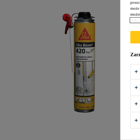
poszc
może 
możem
POLI
Zarz