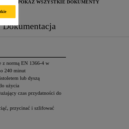
KTU
POKAŻ WSZYSTKIE DOKUMENTY
tkie
Dokumentacja
e z normą EN 1366-4 w
do 240 minut
istoletem lub dyszą
do użycia
użający czas przydatności do
ąć, przycinać i szlifować