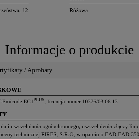
czeństwa, 12
Różowa
Informacje o produkcie
tyfikaty / Aprobaty
ISKOWE
PLUS
V-Emicode EC1
, licencja numer 10376/03.06.13
TY
a i uszczelniania ogniochronnego, uszczelnienia złączy lini
 oceny technicznej FIRES, S.R.O, w oparciu o EAD EAD 350