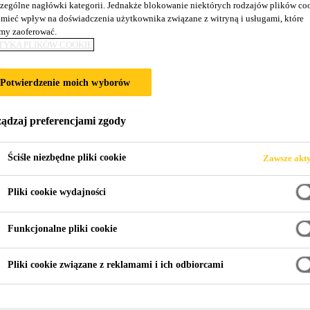
zególne nagłówki kategorii. Jednakże blokowanie niektórych rodzajów plików co
Sika Boom®-420 
mieć wpływ na doświadczenia użytkownika związane z witryną i usługami, które
y zaoferować.
TYKA PLIKÓW COOKIE
Ognioodporna, ekspansywna pianka poliure
Potwierdzenie moich wyborów
dyszą
Sika Boom®-420 Fire jest jednoskładnikową, ognioo
ądzaj preferencjami zgody
Spełnia wymagania odporności ogniowej do 240 min
umożliwia aplikację pistoletem lub dyszą.
Ściśle niezbędne pliki cookie
Zawsze akt
Pliki cookie wydajności
Odporność ogniowa zgodnie z normą EN 1366-4 w 
Funkcjonalne pliki cookie
Zawór kombi do aplikacji pistoletem lub dyszą
Jednoskładnikowa, gotowa do użycia
Pliki cookie związane z reklamami i ich odbiorcami