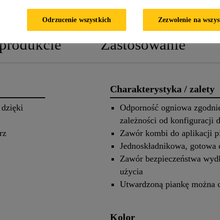
KARTA INFORMACYJNA PRODU
Odrzucenie wszystkich
Zezwolenie na wszys
 produkcie
Zastosowanie
Charakterystyka / zalety
 dzięki
Odporność ogniowa zgodni
zależności od konfiguracji 
rz
Zawór kombi do aplikacji p
Jednoskładnikowa, gotowa 
Zawór bezpieczeństwa wydł
użycia
Utwardzoną piankę można ci
Kolor