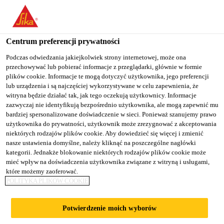
You are accessing "Sika Poland", it seems you are accessing it
from "Stany Zjednoczone". We have a dedicated website for your
country.
Centrum preferencji prywatności
TO
Podczas odwiedzania jakiejkolwiek strony internetowej, może ona
STAY ON THE SIKA
SELECT A
przechowywać lub pobierać informacje z przeglądarki, głównie w formie
SIKA
POLAND WEBSITE
COUNTRY
plików cookie. Informacje te mogą dotyczyć użytkownika, jego preferencji
USA
lub urządzenia i są najczęściej wykorzystywane w celu zapewnienia, że
witryna będzie działać tak, jak tego oczekują użytkownicy. Informacje
zazwyczaj nie identyfikują bezpośrednio użytkownika, ale mogą zapewnić mu
Sika Poland
bardziej spersonalizowane doświadczenie w sieci. Ponieważ szanujemy prawo
użytkownika do prywatności, użytkownik może zrezygnować z akceptowania
niektórych rodzajów plików cookie. Aby dowiedzieć się więcej i zmienić
nasze ustawienia domyślne, należy kliknąć na poszczególne nagłówki
kategorii. Jednakże blokowanie niektórych rodzajów plików cookie może
MATERIAŁY
mieć wpływ na doświadczenia użytkownika związane z witryną i usługami,
które możemy zaoferować.
POLITYKA PLIKÓW COOKIE
HYDROIZOLACYJ
Potwierdzenie moich wyborów
NE