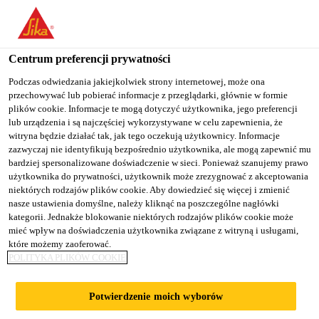
You are accessing "Sika Poland", it seems you are accessing it
from "Stany Zjednoczone". We have a dedicated website for your
country.
Centrum preferencji prywatności
TO
Podczas odwiedzania jakiejkolwiek strony internetowej, może ona
STAY ON THE SIKA
SELECT A
przechowywać lub pobierać informacje z przeglądarki, głównie w formie
SIKA
POLAND WEBSITE
COUNTRY
plików cookie. Informacje te mogą dotyczyć użytkownika, jego preferencji
USA
lub urządzenia i są najczęściej wykorzystywane w celu zapewnienia, że
witryna będzie działać tak, jak tego oczekują użytkownicy. Informacje
zazwyczaj nie identyfikują bezpośrednio użytkownika, ale mogą zapewnić mu
Sika Poland
bardziej spersonalizowane doświadczenie w sieci. Ponieważ szanujemy prawo
użytkownika do prywatności, użytkownik może zrezygnować z akceptowania
niektórych rodzajów plików cookie. Aby dowiedzieć się więcej i zmienić
nasze ustawienia domyślne, należy kliknąć na poszczególne nagłówki
kategorii. Jednakże blokowanie niektórych rodzajów plików cookie może
MATERIAŁY
mieć wpływ na doświadczenia użytkownika związane z witryną i usługami,
które możemy zaoferować.
POLITYKA PLIKÓW COOKIE
KLEJĄCO-
Potwierdzenie moich wyborów
USZCZELNIAJĄCE