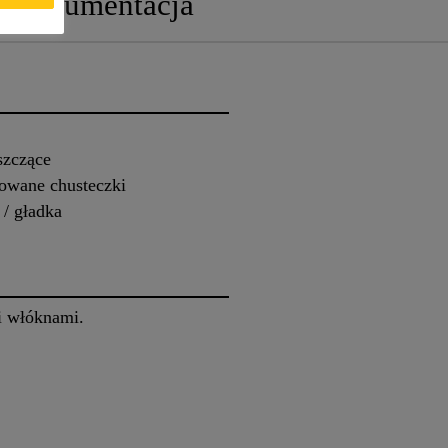
Dokumentacja
szczące
rowane chusteczki
 / gładka
i włóknami.