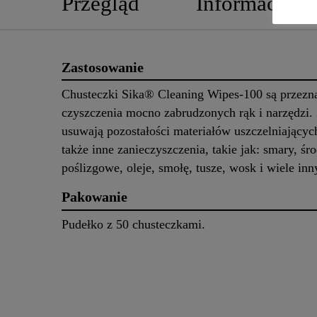
Przegląd
Informacje o
Zastosowanie
Chusteczki Sika® Cleaning Wipes-100 są przezn
czyszczenia mocno zabrudzonych rąk i narzędzi. 
usuwają pozostałości materiałów uszczelniającyc
także inne zanieczyszczenia, takie jak: smary, śr
poślizgowe, oleje, smołę, tusze, wosk i wiele in
Pakowanie
Pudełko z 50 chusteczkami.