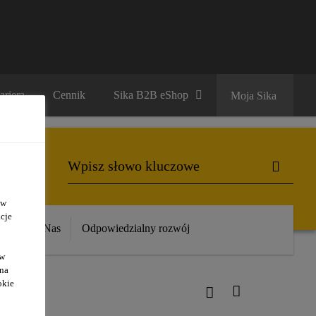
ariera
Cennik
Sika B2B eShop
Moja Sika
 w
cje
ika
O Nas
Odpowiedzialny rozwój
ów
 na
okie