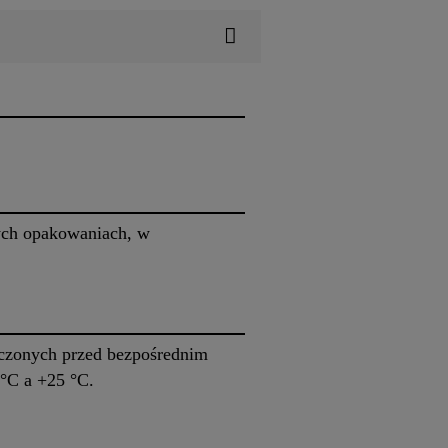
ych opakowaniach, w
czonych przed bezpośrednim
°C a +25 °C.