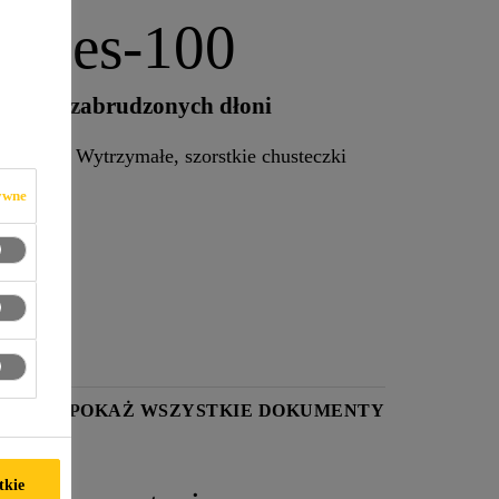
Wipes-100
a mocno zabrudzonych dłoni
ia rąk. Wytrzymałe, szorstkie chusteczki
ywne
KTU
POKAŻ WSZYSTKIE DOKUMENTY
tkie