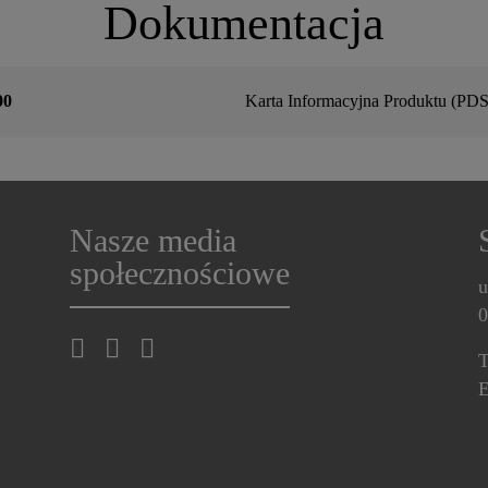
Dokumentacja
00
Karta Informacyjna Produktu (PDS
Nasze media
społecznościowe
u
0
T
E