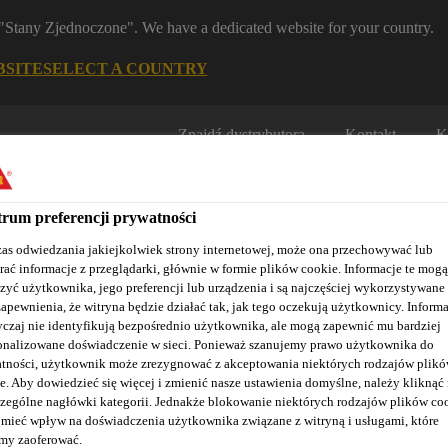
m "Stany Zjednoczone". We have a dedicated website for your country.
BSITE
SELECT A COUNTRY
Znajdź dystrybutora
Kontakt
K
rum preferencji prywatności
as odwiedzania jakiejkolwiek strony internetowej, może ona przechowywać lub
rać informacje z przeglądarki, głównie w formie plików cookie. Informacje te mogą
zyć użytkownika, jego preferencji lub urządzenia i są najczęściej wykorzystywane
zapewnienia, że witryna będzie działać tak, jak tego oczekują użytkownicy. Informa
Nasze realizacje
Baza wiedzy / Dokumentacja
Szkolenia S
czaj nie identyfikują bezpośrednio użytkownika, ale mogą zapewnić mu bardziej
onalizowane doświadczenie w sieci. Ponieważ szanujemy prawo użytkownika do
tności, użytkownik może zrezygnować z akceptowania niektórych rodzajów plik
e. Aby dowiedzieć się więcej i zmienić nasze ustawienia domyślne, należy kliknąć
zególne nagłówki kategorii. Jednakże blokowanie niektórych rodzajów plików co
na i czyszczenie
Sika® Cleaning Wipes-100
mieć wpływ na doświadczenia użytkownika związane z witryną i usługami, które
y zaoferować.