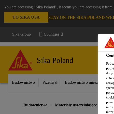
You are accessing "Sika Poland", it seems you are accessing it fro
TO SIKA USA
STAY ON THE SIKA POLAND WE
Sika Group
Countries
Cent
Sika Poland
Podcz
pobie
dotyc
celu 
Budownictwo
Przemysł
Budownictwo mieszkaniowe
zazwy
spers
prywa
cooki
poszc
Budownictwo
Materiały uszczelniające
Ochro
może 
możem