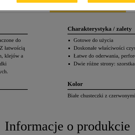
 produkcie
Zastosowanie
Charakterystyka / zalety
aczone do
Gotowe do użycia
Z łatwością
Doskonałe właściwości czy
h, klejów a
Łatwe do oderwania, perfo
odki
Dwie różne strony: szorstka
nych.
Kolor
Białe chusteczki z czerwonym
Informacje o produkcie