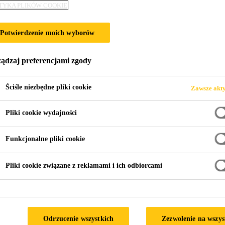
TYKA PLIKÓW COOKIE
Sika® Cleaning 
Potwierdzenie moich wyborów
Wysokiej jakości chusteczki do czyszczeni
ądzaj preferencjami zgody
Sika® Cleaning Wipes-100 to bezwodny system do myc
nasączone wysokiej jakości środkiem czyszczącym.
Ściśle niezbędne pliki cookie
Zawsze akt
Pliki cookie wydajności
Gotowe do użycia
Doskonałe właściwości czyszczące
Funkcjonalne pliki cookie
Łatwe do oderwania, perforowane chusteczki
Pliki cookie związane z reklamami i ich odbiorcami
KARTA INFORMACYJNA PRODU
Odrzucenie wszystkich
Zezwolenie na wszys