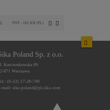
)
PDF - 162 KB (PL)
Sika Poland Sp. z o.o.
l. Karczunkowska 89
2-871 Warszawa
el.:
(0-22) 27-28-700
-mail:
sika.poland@pl.sika.com