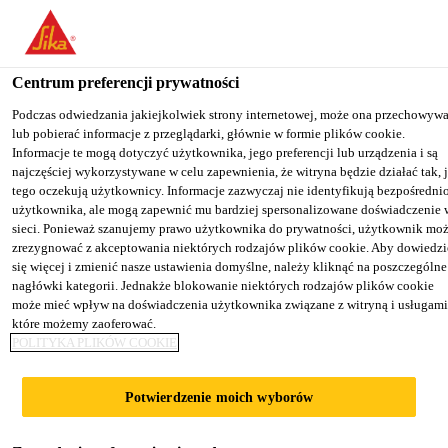
You are accessing "Sika Poland", it seems you are accessing it from
"Stany Zjednoczone". We have a dedicated website for your country
Centrum preferencji prywatności
TO SIKA
STAY ON THE SIKA
SELECT A
Budownictwo
...
Sika® Repair-10 F
USA
POLAND WEBSITE
COUNTRY
Podczas odwiedzania jakiejkolwiek strony internetowej, może ona przechowyw
lub pobierać informacje z przeglądarki, głównie w formie plików cookie.
Informacje te mogą dotyczyć użytkownika, jego preferencji lub urządzenia i są
najczęściej wykorzystywane w celu zapewnienia, że witryna będzie działać tak, 
Sika Poland
tego oczekują użytkownicy. Informacje zazwyczaj nie identyfikują bezpośredni
użytkownika, ale mogą zapewnić mu bardziej spersonalizowane doświadczenie 
Sika® Repair-10 F
sieci. Ponieważ szanujemy prawo użytkownika do prywatności, użytkownik mo
zrezygnować z akceptowania niektórych rodzajów plików cookie. Aby dowiedzi
się więcej i zmienić nasze ustawienia domyślne, należy kliknąć na poszczególne
Zabezpieczenie antykorozyjne zbrojenia i
nagłówki kategorii. Jednakże blokowanie niektórych rodzajów plików cookie
może mieć wpływ na doświadczenia użytkownika związane z witryną i usługami
warstwa sczepna
które możemy zaoferować.
POLITYKA PLIKÓW COOKIE
Sika® Repair-10 F jest gotową, jednoskładnikową
zaprawą cementowo-polimerową (PCC/SPCC)
Potwierdzenie moich wyborów
zawierającą mikrokrzemionkę. Sika® Repair-10 F
jest przeznaczona do wykonywania warstw