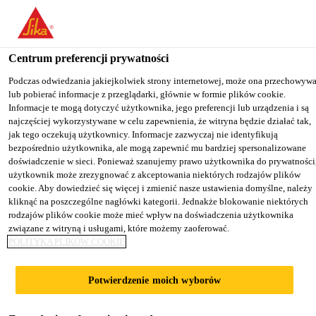
You are accessing "Sika Poland", it seems you are accessing it from
"Stany Zjednoczone". We have a dedicated website for your country
Centrum preferencji prywatności
TO
Budownictwo
...
Sikalastic®-152
STAY ON THE SIKA
SELECT A
SIKA
Podczas odwiedzania jakiejkolwiek strony internetowej, może ona przechowyw
POLAND WEBSITE
COUNTRY
lub pobierać informacje z przeglądarki, głównie w formie plików cookie.
USA
Informacje te mogą dotyczyć użytkownika, jego preferencji lub urządzenia i są
najczęściej wykorzystywane w celu zapewnienia, że witryna będzie działać tak,
jak tego oczekują użytkownicy. Informacje zazwyczaj nie identyfikują
Sika Poland
bezpośrednio użytkownika, ale mogą zapewnić mu bardziej spersonalizowane
Sikalastic®-152
doświadczenie w sieci. Ponieważ szanujemy prawo użytkownika do prywatności
użytkownik może zrezygnować z akceptowania niektórych rodzajów plików
cookie. Aby dowiedzieć się więcej i zmienić nasze ustawienia domyślne, należy
Dwuskładnikowa, wzmacniana
kliknąć na poszczególne nagłówki kategorii. Jednakże blokowanie niektórych
rodzajów plików cookie może mieć wpływ na doświadczenia użytkownika
włóknami zaprawa cementowa do
związane z witryną i usługami, które możemy zaoferować.
wykonywania elastycznych hydroizolacji
POLITYKA PLIKÓW COOKIE
oraz zabezpieczania betonu
Potwierdzenie moich wyborów
Sikalastic®-152 jest dwuskładnikową, elastyczną,
przenoszącą rysy podłoża, wzmocnioną włóknami