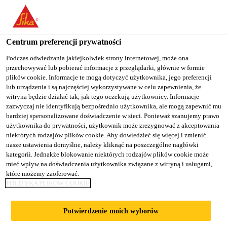
You are accessing "Sika Poland", it seems you are accessing it
from "Stany Zjednoczone". We have a dedicated website for your
country.
Centrum preferencji prywatności
TO
Podczas odwiedzania jakiejkolwiek strony internetowej, może ona
STAY ON THE SIKA
SELECT A
przechowywać lub pobierać informacje z przeglądarki, głównie w formie
SIKA
POLAND WEBSITE
COUNTRY
plików cookie. Informacje te mogą dotyczyć użytkownika, jego preferencji
USA
lub urządzenia i są najczęściej wykorzystywane w celu zapewnienia, że
witryna będzie działać tak, jak tego oczekują użytkownicy. Informacje
zazwyczaj nie identyfikują bezpośrednio użytkownika, ale mogą zapewnić mu
Sika Poland
bardziej spersonalizowane doświadczenie w sieci. Ponieważ szanujemy prawo
użytkownika do prywatności, użytkownik może zrezygnować z akceptowania
niektórych rodzajów plików cookie. Aby dowiedzieć się więcej i zmienić
nasze ustawienia domyślne, należy kliknąć na poszczególne nagłówki
kategorii. Jednakże blokowanie niektórych rodzajów plików cookie może
mieć wpływ na doświadczenia użytkownika związane z witryną i usługami,
które możemy zaoferować.
MOST PRZEZ
POLITYKA PLIKÓW COOKIE
RZEKĘ ŚWIDER
Potwierdzenie moich wyborów