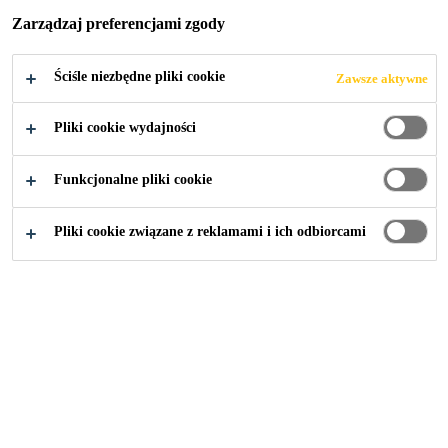
W CIĄGU
Zarządzaj preferencjami zgody
DROGI
Ściśle niezbędne pliki cookie
Zawsze aktywne
WOJEWÓDZKIE
Pliki cookie wydajności
J 801
Funkcjonalne pliki cookie
Pliki cookie związane z reklamami i ich odbiorcami
Budownictwo
...
Most przez rzekę Świder w ciągu dro
2025
OTWOCK